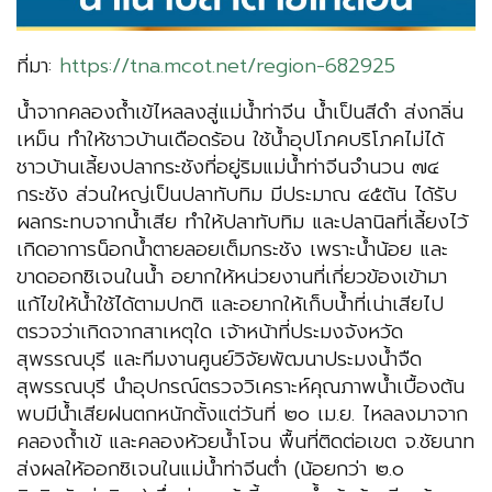
ที่มา:
https://tna.mcot.net/region-682925
น้ำจากคลองถ้ำเข้ไหลลงสู่แม่น้ำท่าจีน น้ำเป็นสีดำ ส่งกลิ่น
เหม็น ทำให้ชาวบ้านเดือดร้อน ใช้น้ำอุปโภคบริโภคไม่ได้
ชาวบ้านเลี้ยงปลากระชังที่อยู่ริมแม่น้ำท่าจีนจำนวน ๗๔
กระชัง ส่วนใหญ่เป็นปลาทับทิม มีประมาณ ๔๕ตัน ได้รับ
ผลกระทบจากน้ำเสีย ทำให้ปลาทับทิม และปลานิลที่เลี้ยงไว้
เกิดอาการน็อกน้ำตายลอยเต็มกระชัง เพราะน้ำน้อย และ
ขาดออกซิเจนในน้ำ อยากให้หน่วยงานที่เกี่ยวข้องเข้ามา
แก้ไขให้น้ำใช้ได้ตามปกติ และอยากให้เก็บน้ำที่เน่าเสียไป
ตรวจว่าเกิดจากสาเหตุใด เจ้าหน้าที่ประมงจังหวัด
สุพรรณบุรี และทีมงานศูนย์วิจัยพัฒนาประมงน้ำจืด
สุพรรณบุรี นำอุปกรณ์ตรวจวิเคราะห์คุณภาพน้ำเบื้องต้น
พบมีน้ำเสียฝนตกหนักตั้งแต่วันที่ ๒๐ เม.ย. ไหลลงมาจาก
คลองถ้ำเข้ และคลองห้วยน้ำโจน พื้นที่ติดต่อเขต จ.ชัยนาท
ส่งผลให้ออกซิเจนในแม่น้ำท่าจีนต่ำ (น้อยกว่า ๒.๐