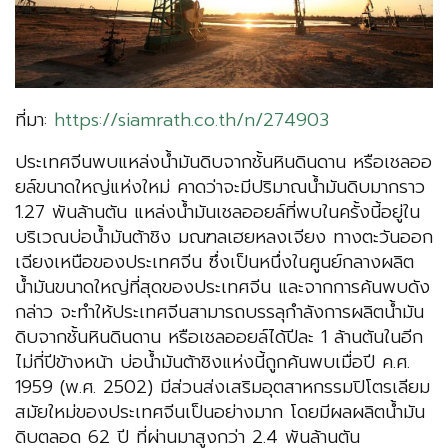
ที่มา:
https://siamrath.co.th/n/274903
ประเทศจีนพบแหล่งน้ำมันดิบจากชั้นหินดินดาน หรือเชลออ
ยล์ขนาดใหญ่แห่งใหม่ คาดว่าจะมีปริมาณน้ำมันดิบมากราว
1.27 พันล้านตัน แหล่งน้ำมันเชลออยล์ที่พบในครั้งนี้อยู่ใน
บริเวณบ่อน้ำมันต้าชิง มณฑลเฮยหลงเจียง ทางตะวันออก
เฉียงเหนือของประเทศจีน ซึ่งเป็นหนึ่งในศูนย์กลางผลิต
น้ำมันขนาดใหญ่ที่สุดของประเทศจีน และจากการค้นพบดัง
กล่าว จะทำให้ประเทศจีนสามารถบรรลุกำลังการผลิตน้ำมัน
ดิบจากชั้นหินดินดาน หรือเชลออยล์ได้ปีละ 1 ล้านตันในอีก
ไม่กี่ปีข้างหน้า บ่อน้ำมันต้าชิงแห่งนี้ถูกค้นพบเมื่อปี ค.ศ.
1959 (พ.ศ. 2502) มีส่วนส่งเสริมอุตสาหกรรมปิโตรเลียม
สมัยใหม่ของประเทศจีนเป็นอย่างมาก โดยมีผลผลิตน้ำมัน
ดิบตลอด 62 ปี ที่ผ่านมาสูงกว่า 2.4 พันล้านตัน