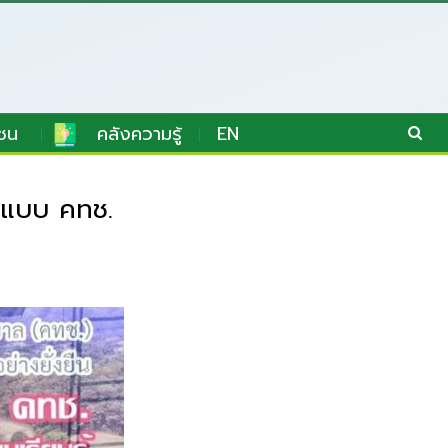
ชน
คลังความรู้
EN
้นแบบ คทช.