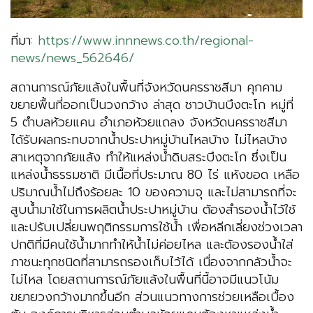
ที่มา:
https://www.innnews.co.th/regional-
news/news_562646/
สถานการณ์ภัยแล้งในพื้นที่จังหวัดนครราชสีมา คุกคาม
ขยายพื้นที่ออกเป็นวงกว้าง ล่าสุด ชาวบ้านบึงตะโก หมู่ที่
5 ตำบลห้วยแคน อำเภอห้วยแถลง จังหวัดนครราชสีมา
ได้รับผลกระทบจากน้ำประปาหมู่บ้านไหลบ้าง ไม่ไหลบ้าง
สาเหตุจากภัยแล้ง ทำให้แหล่งน้ำดิบสระบึงตะโก ซึ่งเป็น
แหล่งน้ำธรรมชาติ มีเนื้อที่ประมาณ 80 ไร่ แห้งขอด เหลือ
ปริมาณน้ำไม่ถึงร้อยละ 10 ของความจุ และไม่สามารถที่จะ
สูบน้ำมาใช้ในการผลิตน้ำประปาหมู่บ้าน ต้องสำรองน้ำไว้ใช้
และปรับเปลี่ยนพฤติกรรมการใช้น้ำ เพื่อหลีกเลี่ยงช่วงเวลา
ปกติที่มีคนใช้น้ำมากทำให้น้ำไม่ค่อยไหล และต้องรองน้ำใส่
ภาชนะทุกชนิดที่สามารถรองเก็บไว้ได้ เนื่องจากกลัวน้ำจะ
ไม่ไหล โดยสถานการณ์ภัยแล้งในพื้นที่นี้อาจมีแนวโน้ม
ขยายวงกว้างมากขึ้นอีก ส่วนแนวทางการช่วยเหลือเบื้อง