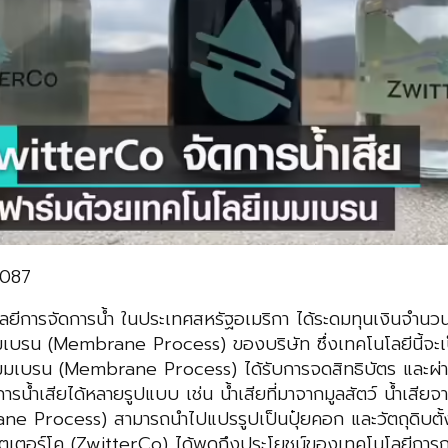
6087
นโลยีการจัดการน้ำ ในประเทศสหรัฐอเมริกา ได้ระดมทุนเงินจำนว
เบรน (Membrane Process) ของบริษัท ซึ่งเทคโนโลยีนี้จะเ
เมมเบรน (Membrane Process) ได้รับการจดสิทธิบัตร และผ
ารน้ำเสียได้หลายรูปแบบ เช่น น้ำเสียที่มาจากมูลสัตว์ น้ำเส
ocess) สามารถนำไปแปรรูปเป็นปุ๋ยคอก และวัตถุดิบตั้งต้นด
ทสวิตเตอร์โค (ZwitterCo) ได้พูดถึงประโยชน์ของเทคโนโลยี