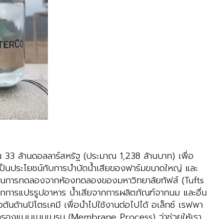
น 33 ล้านดอลลาร์สหรัฐ (ประมาณ 1,238 ล้านบาท) เพื่อ
ป็นประโยชน์กับการบำบัดน้ำเสียของฟาร์มขนาดใหญ่ และ
่านการทดลองจากห้องทดลองของมหาวิทยาลัยทัฟส์ (Tufts
ียจากการแปรรูปอาหาร น้ำเสียจากการผลิตภัณฑ์จากนม และอื่น
้านปิโตรเคมี เพื่อนำไปใช้งานต่อไปได้ อเล็กซ์ เรฟพา
การกรองแบบเมมเบรน (Membrane Process) ว่าช่วยให้เรา