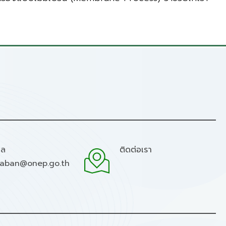
มล
ติดต่อเรา
raban@onep.go.th