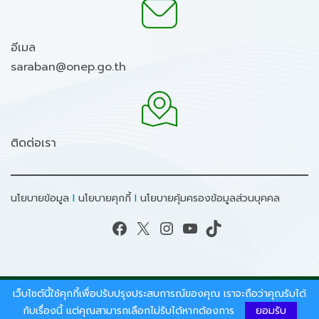
อีเมล
saraban@onep.go.th
ติดต่อเรา
นโยบายข้อมูล
I
นโยบายคุกกี้
I
นโยบายคุ้มครองข้อมูลส่วนบุคคล
Facebook
X
Instagram
YouTube
TikTok
เว็บไซต์นี้ใช้คุกกี้เพื่อปรับปรุงประสบการณ์ของคุณ เราจะถือว่าคุณรับได้
สงวนลิขสิทธิ์ © 2026 - สำนักงานนโยบายและแผน
ทรัพยากรธรรมชาติและสิ่งแวดล้อม.
กับเรื่องนี้ แต่คุณสามารถเลือกไม่รับได้หากต้องการ
ยอมรับ