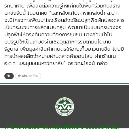
รักษาฝาย เพื่อส่งต่อความรู้ให้แก่คนในพื้นที่ร่วมกันสร้าง
แหล่งรับน้ำในอนาคต “และหลังแก้ปัญหาแหล่งน้ำ ส.ป.ก.
จะมีโครงการพัฒนาโรงเรือนอัจฉริยะปลูกพืชผักปลอดสาร
เน้นกระบวนการผลิตแบบกลุ่ม พัฒนาเป็นแบบครบวงจร
ปลูกพืชให้ตรงกับความต้องการชุมชน บางส่วนนำไป
แปรรูปให้เป็นเกษตรในเชิงอุตสาหกรรมตามนโยบาย
รัฐบาล เพิ่มมูลค่าสินค้าเกษตรให้อายุเก็บยาวนานขึ้น โดยมี
การนำผลผลิตจำหน่ายผ่านตลาดค้าออนไลน์ ฝากร้านใน
อ.ต.ก. และชุมชนมหาวิทยาลัย” ดร.วิณะโรจน์ กล่าว
ข่าวสิ่งแวดล้อม
สำนักงานนโยบายและแผนทรัพยากรธรรมชาติและ