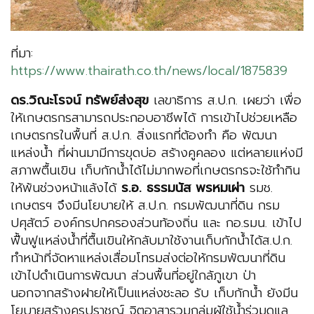
ที่มา:
https://www.thairath.co.th/news/local/1875839
ดร.วิณะโรจน์ ทรัพย์ส่งสุข
เลขาธิการ ส.ป.ก. เผยว่า เพื่อ
ให้เกษตรกรสามารถประกอบอาชีพได้ การเข้าไปช่วยเหลือ
เกษตรกรในพื้นที่ ส.ป.ก. สิ่งแรกที่ต้องทำ คือ พัฒนา
แหล่งน้ำ ที่ผ่านมามีการขุดบ่อ สร้างคูคลอง แต่หลายแห่งมี
สภาพตื้นเขิน เก็บกักน้ำได้ไม่มากพอที่เกษตรกรจะใช้ทำกิน
ให้พ้นช่วงหน้าแล้งได้
ร.อ. ธรรมนัส พรหมเผ่า
รมช.
เกษตรฯ จึงมีนโยบายให้ ส.ป.ก. กรมพัฒนาที่ดิน กรม
ปศุสัตว์ องค์กรปกครองส่วนท้องถิ่น และ กอ.รมน. เข้าไป
ฟื้นฟูแหล่งน้ำที่ตื้นเขินให้กลับมาใช้งานเก็บกักน้ำได้ส.ป.ก.
ทำหน้าที่จัดหาแหล่งเสื่อมโทรมส่งต่อให้กรมพัฒนาที่ดิน
เข้าไปดำเนินการพัฒนา ส่วนพื้นที่อยู่ใกล้ภูเขา ป่า
นอกจากสร้างฝายให้เป็นแหล่งชะลอ รับ เก็บกักน้ำ ยังมีน
โยบายสร้างครูปราชญ์ จิตอาสารวมกลุ่มผู้ใช้น้ำร่วมดูแล