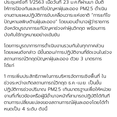
ประชุมครั้งที่ 1/2563 เมื่อวันที่ 23 ม.ค.ที่ผ่านมา มีมติ
ให้การป้องกันและแก้ไขปัญหาฝุ่นละออง PM2.5 ดำเนิน
งานตามแผนปฏิบัติการขับเคลื่อนวาระแห่งชาติ “การแก้ไข
ปัญหามลพิษด้านฝุ่นละออง” โดยมอบอำนาจผู้ว่าราชการ
จังหวัดบูรณาการแก้ปัญหาช่วงค่าฝุ่นวิกฤต พร้อมการ
บังคับใช้กฎหมายอย่างเข้มข้น
โดยการบูรณาการการดําเนินงานรวมกันในทุกภาคส่วน
โดยแผนดังกล่าว มีขั้นตอน/การปฏิบัติงานที่ชัดเจนในช่วง
สถานการณ์วิกฤตปัญหาฝุ่นละออง ด้วย 3 มาตรการ
ได้แก่
1 การเพิ่มประสิทธิภาพในการบริหารจัดการเชิงพื้นที่ ใน
ช่วงระหว่างเกิดสถานการณ์วิกฤต ธ.ค.-เม.ย. เป็นขั้น
ปฏิบัติการช่วงปริมาณ PM2.5 เกินมาตรฐานเพื่อให้หน่วย
งานที่เกี่ยวข้องหรือผู้มีอํานาจหน้าที่สามารถปฏิบัติได้ทันที
ตามการเปลี่ยนแปลงของสถานการณ์ฝุ่นละอองโดยได้กํา
หนดเป็น 4 ระดับ ดังนี้