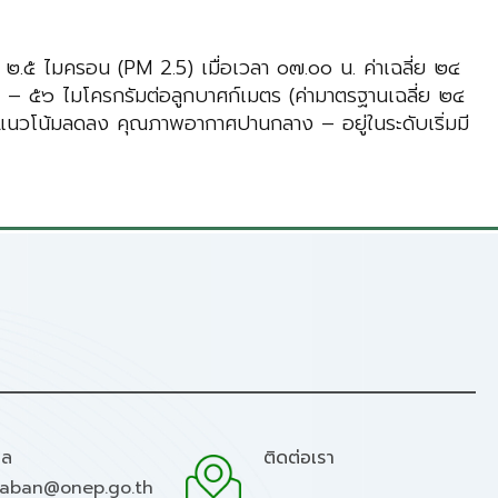
.๕ ไมครอน (PM 2.5) เมื่อเวลา ๐๗.๐๐ น. ค่าเฉลี่ย ๒๔
– ๕๖ ไมโครกรัมต่อลูกบาศก์เมตร (ค่ามาตรฐานเฉลี่ย ๒๔
มีแนวโน้มลดลง คุณภาพอากาศปานกลาง – อยู่ในระดับเริ่มมี
มล
ติดต่อเรา
raban@onep.go.th