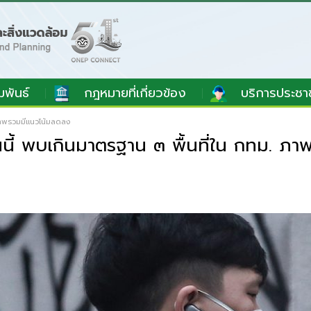
มพันธ์
กฎหมายที่เกี่ยวข้อง
บริการประชา
 ภาพรวมมีแนวโน้มลดลง
ันนี้ พบเกินมาตรฐาน ๓ พื้นที่ใน กทม. 