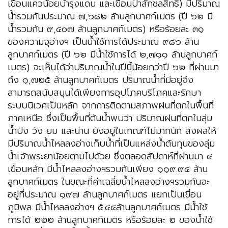
เขื่อนแควน้อยบำรุงแดน และเขื่อนป่าสักชลสิทธิ์) มีปริมาณ
น้ำรวมกันประมาณ ๗,๖๘๒ ล้านลูกบาศก์เมตร (ปี ๖๒ มี
น้ำรวมกัน ๙,๔๐๗ ล้านลูกบาศก์เมตร) หรือร้อยละ ๓๑
ของความจุอ่างฯ เป็นน้ำใช้การได้ประมาณ ๙๘๖ ล้าน
ลูกบาศก์เมตร (ปี ๖๒ มีน้ำใช้การได้ ๒,๗๑๑ ล้านลูกบาศก์
เมตร) จะเห็นได้ว่าปริมาณน้ำในปีนี้น้อยกว่าปี ๖๒ ที่ผ่านมา
ถึง ๑,๗๒๕ ล้านลูกบาศก์เมตร ปริมาณน้ำที่มีอยู่จึง
สามารถสนับสนุนได้เพียงการอุปโภคบริโภคและรักษา
ระบบนิเวศเป็นหลัก จากการติดตามสภาพฝนที่ตกในพื้นที่
ภาคเหนือ ซึ่งเป็นพื้นที่ต้นน้ำพบว่า ปริมาณฝนที่ตกในลุ่ม
น้ำปิง วัง ยม และน่าน ยังอยู่ในเกณฑ์ไม่มากนัก ส่งผลให้
มีปริมาณน้ำไหลลงอ่างเก็บน้ำที่เป็นแหล่งน้ำต้นทุนของลุ่ม
น้ำเจ้าพระยาน้อยตามไปด้วย ซึ่งตลอดสัปดาห์ที่ผ่านมา ๔
เขื่อนหลัก มีน้ำไหลลงอ่างฯรวมกันเพียง ๑๑๙.๙๔ ล้าน
ลูกบาศก์เมตร ในขณะที่ค่าเฉลี่ยน้ำไหลลงอ่างฯรวมกันจะ
อยู่ที่ประมาณ ๑๙๗ ล้านลูกบาศก์เมตร แยกเป็นเขื่อน
ภูมิพล มีน้ำไหลลงอ่างฯ ๕.๔๔ล้านลูกบาศก์เมตร มีน้ำใช้
การได้ ๒๒๒ ล้านลูกบาศก์เมตร หรือร้อยละ ๒ ของน้ำใช้