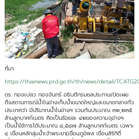
ที่มา:
https://thainews.prd.go.th/th/news/detail/TCA
ดร. ทองเปลว กองจันทร์ อธิบดีกรมชลประทานเปิดเผย
ถึงสถานการณ์น้ำในอ่างเก็บน้ำขนาดใหญ่และขนาดกลางทั่ว
ประเทศว่า มีปริมาณน้ำในอ่างฯ รวมกันประมาณ ๓๒,๒๓๕
ล้านลูกบาศก์เมตร คิดเป็นร้อยละ ๔๒ของความจุอ่างฯ
เป็นน้ำใช้การได้ประมาณ ๘,๕๘๗ ล้านลูกบาศก์เมตร เฉพาะ
๔ เขื่อนหลักลุ่มน้ำเจ้าพระยา(เขื่อนภูมิพล เขื่อนสิริกิติ์