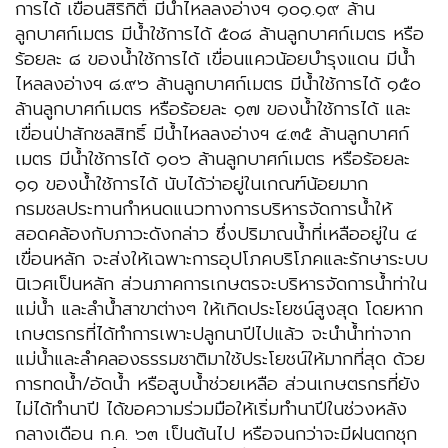
การได้ เขื่อนสิริกิติ์ มีน้ำไหลลงอ่างฯ ๑๐๑.๑๙ ล้าน
ลูกบาศก์เมตร มีน้ำใช้การได้ ๕๐๘ ล้านลูกบาศก์เมตร หรือ
ร้อยละ ๘ ของน้ำใช้การได้ เขื่อนแควน้อยบำรุงแดน มีน้ำ
ไหลลงอ่างฯ ๘.๙๖ ล้านลูกบาศก์เมตร มีน้ำใช้การได้ ๑๕๐
ล้านลูกบาศก์เมตร หรือร้อยละ ๑๗ ของน้ำใช้การได้ และ
เขื่อนป่าสักชลสิทธิ์ มีน้ำไหลลงอ่างฯ ๔.๓๕ ล้านลูกบาศก์
เมตร มีน้ำใช้การได้ ๑๐๖ ล้านลูกบาศก์เมตร หรือร้อยละ
๑๑ ของน้ำใช้การได้ นับได้ว่าอยู่ในเกณฑ์น้อยมาก
กรมชลประทานกำหนดแนวทางการบริหารจัดการน้ำให้
สอดคล้องกับภาวะดังกล่าว ซึ่งปริมาณน้ำที่เหลืออยู่ใน ๔
เขื่อนหลัก จะส่งให้เฉพาะการอุปโภคบริโภคและรักษาระบบ
นิเวศเป็นหลัก ส่วนภาคการเกษตรจะบริหารจัดการน้ำท่าใน
แม่น้ำ และลำน้ำสาขาต่างๆ ให้เกิดประโยชน์สูงสุด โดยหาก
เกษตรกรที่ได้ทำการเพาะปลูกนาปีไปแล้ว จะนำน้ำท่าจาก
แม่น้ำและลำคลองธรรมชาติมาใช้ประโยชน์ให้มากที่สุด ด้วย
การทดน้ำ/อัดน้ำ หรือสูบน้ำช่วยเหลือ ส่วนเกษตรกรที่ยัง
ไม่ได้ทำนาปี ได้ขอความร่วมมือให้เริ่มทำนาปีในช่วงหลัง
กลางเดือน ก.ค. ๖๓ เป็นต้นไป หรือจนกว่าจะมีฝนตกชุก