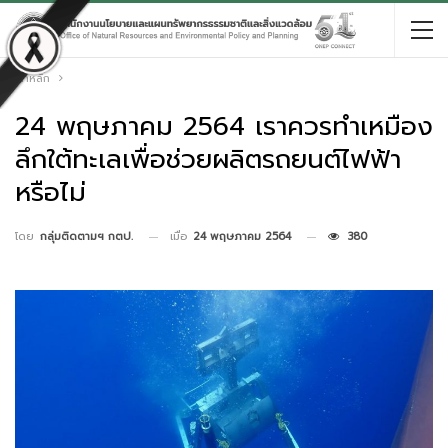
หน้าหลัก
24 พฤษภาคม 2564 เราควรทำเหมือง
ลึกใต้ทะเลเพื่อช่วยผลิตรถยนต์ไฟฟ้า
หรือไม่
เมื่อ
24 พฤษภาคม 2564
380
โดย
กลุ่มติดตามฯ กตป.