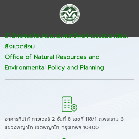
สำนักงานนโยบายและแผนทรัพยากรธรรมชาติและ
สิ่งแวดล้อม
Office of Natural Resources and
Environmental Policy and Planning
อาคารทิปโก้ ทาวเวอร์ 2 ชั้นที่ 8 เลขที่ 118/1 ถ.พระราม 6
แขวงพญาไท เขตพญาไท กรุงเทพฯ 10400