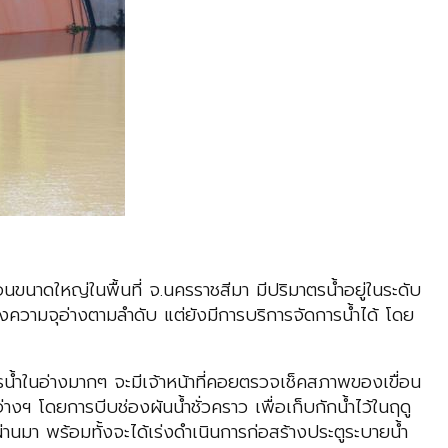
นขนาดใหญ่ในพื้นที่ จ.นครราชสีมา มีปริมาตรน้ำอยู่ในระดับ
งความจุอ่างตามลำดับ แต่ยังมีการบริการจัดการน้ำได้ โดย
าตรน้ำในอ่างมากๆ จะมีเจ้าหน้าที่คอยตรวจเช็คสภาพของเขื่อน
างฯ โดยการบีบช่องผันน้ำชั่วคราว เพื่อเก็บกักน้ำไว้ในฤดู
านมา พร้อมทั้งจะได้เร่งดำเนินการก่อสร้างประตูระบายน้ำ