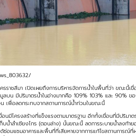
news_803632/
ชสีมา เปิดเผยถึงการบริหารจัดการน้ำในพื้นที่ว่า ขณะนี้เขื่อ
ขื่อนมูลบน มีปริมาตรน้ำในอ่างมากคือ 109% 103% และ 90% ขอ
ขื่อน เพื่อลดกระทบจากสถานการณ์น้ำท่วมในขณะนี้
ขื่อนมีโครงสร้างที่แข็งแรงตามมาตรฐาน อีกทั้งเขื่อนที่มีปริม
ก็บน้ำลำเชียงไกร (ตอนล่าง) นั้นขณะนี้ ลดการระบายน้ำลงท้ายอ่
ซ่อมแซมอาคารและพื้นที่ที่เสียหายจากการแก้ไขสถานการณ์ที่ผ่