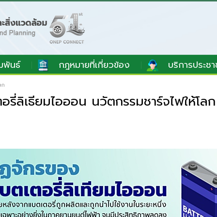
มพันธ์
กฎหมายที่เกี่ยวข้อง
บริการประชา
ลก
รี่ลิเธียมไอออน นวัตกรรมชาร์จไฟให้โลก