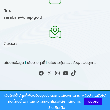
อีเมล
saraban@onep.go.th
ติดต่อเรา
นโยบายข้อมูล
I
นโยบายคุกกี้
I
นโยบายคุ้มครองข้อมูลส่วนบุคคล
Facebook
X
Instagram
YouTube
TikTok
เว็บไซต์นี้ใช้คุกกี้เพื่อปรับปรุงประสบการณ์ของคุณ เราจะถือว่าคุณรับได้
สงวนลิขสิทธิ์ © 2026 - สำนักงานนโยบายและแผน
ทรัพยากรธรรมชาติและสิ่งแวดล้อม.
กับเรื่องนี้ แต่คุณสามารถเลือกไม่รับได้หากต้องการ
ยอมรับ
อ่านเพิ่มเติม