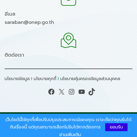
อีเมล
saraban@onep.go.th
ติดต่อเรา
นโยบายข้อมูล
I
นโยบายคุกกี้
I
นโยบายคุ้มครองข้อมูลส่วนบุคคล
Facebook
X
Instagram
YouTube
TikTok
เว็บไซต์นี้ใช้คุกกี้เพื่อปรับปรุงประสบการณ์ของคุณ เราจะถือว่าคุณรับได้
สงวนลิขสิทธิ์ © 2026 - สำนักงานนโยบายและแผน
ทรัพยากรธรรมชาติและสิ่งแวดล้อม.
กับเรื่องนี้ แต่คุณสามารถเลือกไม่รับได้หากต้องการ
ยอมรับ
อ่านเพิ่มเติม