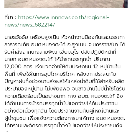
ที่มา :
https://www.innnews.co.th/regional-
news/news_682214/
นายธวัชชัย เครือบสูงเนิน หัวหน้างานป้องกันและบรรเทา
สาธารณภัย อบต.หนองตะไก้ อ.สูงเนิน จ.นครราชสีมา ได้
รับคำสั่งจากนางสายพิณ เอี่ยมอุไร ปลัดปฏิบัติหน้าที่
นายก อบต.หนองตะไก้ ให้นำรถบรรทุกน้ำ ปริมาณ
12,000 ลิตร เร่งแจกจ่ายให้กับประชาชน 12 หมู่บ้านใน
พื้นที่ เพื่อใช้ในการอุปโภคบริโภค หลังจากประสบกับ
ปัญหาฝนทิ้งช่วงนานส่งผลให้แหล่งน้ำดิบที่ใช้สำหรับผลิต
ประปาของหมู่บ้าน ไม่เพียงพอ จนชาวบ้านไม่มีน้ำใช้ได้รับ
ความเดือดร้อนเป็นอย่างมาก ทาง อบต. หนองตะไก้ จึง
ได้ดำเนินการนำรถบรรทุกน้ำไปแจกจ่ายให้กับประชาชน
อย่างต่อเนื่องทุกวัน โดยประสานงานกับผู้ใหญ่บ้านและ
ผู้นำชุมชน เพื่อแจ้งความต้องการมาให้ทาง อบต.หนองตะ
ไก้ทราบและจัดรถบรรทุกน้ำวิ่งไปแจกจ่ายให้ประชาชนถึง