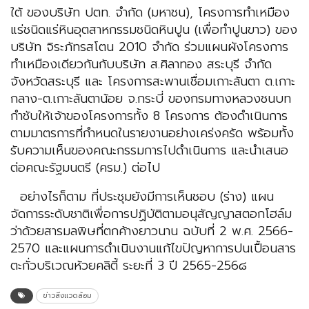
ใต้ ของบริษัท ปตท. จำกัด (มหาชน), โครงการทำเหมือง
แร่ชนิดแร่หินอุตสาหกรรมชนิดหินปูน (เพื่อทำปูนขาว) ของ
บริษัท จิระภัทรสโตน 2010 จำกัด ร่วมแผนผังโครงการ
ทำเหมืองเดียวกันกับบริษัท ส.ศิลาทอง สระบุรี จำกัด
จังหวัดสระบุรี และ โครงการสะพานเชื่อมเกาะลันตา ต.เกาะ
กลาง-ต.เกาะลันตาน้อย จ.กระบี่ ของกรมทางหลวงชนบท
กำชับให้เจ้าของโครงการทั้ง 8 โครงการ ต้องดำเนินการ
ตามมาตรการที่กำหนดในรายงานอย่างเคร่งครัด พร้อมทั้ง
รับความเห็นของคณะกรรมการไปดำเนินการ และนำเสนอ
ต่อคณะรัฐมนตรี (ครม.) ต่อไป
อย่างไรก็ตาม ที่ประชุมยังมีการเห็นชอบ (ร่าง) แผน
จัดการระดับชาติเพื่อการปฏิบัติตามอนุสัญญาสตอกโฮล์ม
ว่าด้วยสารมลพิษที่ตกค้างยาวนาน ฉบับที่ 2 พ.ศ. 2566-
2570 และแผนการดำเนินงานแก้ไขปัญหาการปนเปื้อนสาร
ตะกั่วบริเวณห้วยคลิตี้ ระยะที่ 3 ปี 2565-256๘
ข่าวสิ่งแวดล้อม