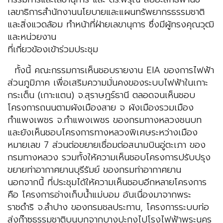
เลขาธิการสำนักงานนโยบายและแผนทรัพยากรธรรมชาติ
และสิ่งแวดล้อม ทำหน้าที่ฝ่ายเลขานุการ ซึ่งมีผู้ทรงคุณวุฒิ
และหน่วยงาน
ที่เกี่ยวข้องเข้าร่วมประชุม
ทั้งนี้ คณะกรรมการเห็นชอบรายงาน EIA ของการไฟฟ้า
ส่วนภูมิภาค เพื่อเสริมความมั่นคงของระบบไฟฟ้าในเกาะ
กระเต็น (เกาะแตน) จ.สุราษฎร์ธานี ตลอดจนเห็นชอบ
โครงการถนนตามผังเมืองสาย จ ผังเมืองรวมเมือง
กำแพงเพชร จ.กำแพงเพชร ของกรมทางหลวงชนบท
และยังเห็นชอบโครงการทางหลวงพิเศษระหว่างเมือง
หมายเลข 7 ส่วนต่อขยายเชื่อมต่อสนามบินอู่ตะเภา ของ
กรมทางหลวง รวมทั้งให้ความเห็นชอบโครงการปรับปรุง
ขยายท่าอากาศยานบุรีรัมย์ ของกรมท่าอากาศยาน
นอกจากนี้ ที่ประชุมได้ให้ความเห็นชอบอีกหลายโครงการ
คือ โครงการอ่างเก็บน้ำแม่บอม อันเนื่องมาจากพระ
ราชดำริ จ.ลำปาง ของกรมชลประทาน, โครงการระบบท่อ
ส่งก๊าซธรรมชาติบนบกจากบางปะกงไปโรงไฟฟ้าพระนคร