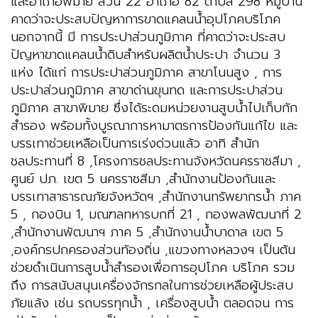
และอําเภอพิมาย ส่วน 22 อําเภอ 82 ตําบล 298 หมู่บ้าน
คาดว่าจะประสบปัญหาการขาดแคลนน้ำอุปโภคบริโภค
นอกจากนี้ มี การประปาส่วนภูมิภาค ที่คาดว่าจะประสบ
ปัญหาขาดแคลนน้ำดิบสําหรับผลิตน้ำประปา จํานวน 3
แห่ง ได้แก่ การประปาส่วนภูมิภาค สาขาโนนสูง , การ
ประปาส่วนภูมิภาค สาขาด่านขุนทด และการประปาส่วน
ภูมิภาค สาขาพิมาย ซึ่งได้ระดมหน่วยงานสูบน้ำไปเก็บกัก
สำรอง พร้อมทั้งบูรณาการหามาตรการป้องกันแก้ไข และ
บรรเทาช่วยเหลือเป็นการเร่งด่วนแล้ว อาทิ สำนัก
ชลประทานที่ 8 ,โครงการชลประทานจังหวัดนครราชสีมา ,
ศูนย์ ปภ. เขต 5 นครราชสีมา ,สำนักงานป้องกันและ
บรรเทาสาธารณภัยจังหวัดฯ ,สำนักงานทรัพยากรน้ำ ภาค
5 , กองบิน 1, มณฑลทหารบกที่ 21 , กองพลพัฒนาที่ 2
,สำนักงานพัฒนาฯ ภาค 5 ,สำนักงานน้ำบาดาล เขต 5
,องค์กรปกครองส่วนท้องถิ่น ,แขวงทางหลวงฯ เป็นต้น
ช่วยดำเนินการสูบน้ำสำรองเพื่อการอุปโภค บริโภค รวม
ถึง การสนับสนุนเครื่องจักรกลในการช่วยเหลือผู้ประสบ
ภัยแล้ง เช่น รถบรรทุกน้ำ , เครื่องสูบน้ำ ตลอดจน การ