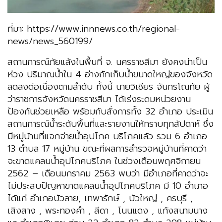
ที่มา: https://www.innnews.co.th/regional-
news/news_560199/
สถานการณ์ภัยแล้งในพื้นที่ จ. นครราชสีมา ยังคงน่าเป็น
ห่วง ปริมาณน้ำใน 4 อ่างกักเก็บน้ำขนาดใหญ่ของจังหวัด
ลดลงต่อเนื่องตามลำดับ ทั้งนี้ นายวิเชียร จันทรโณทัย ผู้
ว่าราชการจังหวัดนครราชสีมา ได้เร่งระดมหน่วยงาน
ป้องกันช่วยเหลือ พร้อมกับสั่งการทั้ง 32 อำเภอ ประเมิน
สถานการณ์น้ำระดับพื้นที่และรายงานให้ทราบทุกสัปดาห์ ซึ่ง
มีหมู่บ้านที่แจกจ่ายน้ำอุปโภค บริโภคแล้ว รวม 6 อําเภอ
13 ตําบล 17 หมู่บ้าน ขณะที่ผลการสำรวจหมู่บ้านที่คาดว่า
จะขาดแคลนน้ำอุปโภคบริโภค ในช่วงเดือนพฤศจิกายน
2562 – เดือนมกราคม 2563 พบว่า มีอําเภอที่คาดว่าจะ
ไม่ประสบปัญหาขาดแคลนน้ำอุปโภคบริโภค มี 10 อําเภอ
ได้แก่ อำเภอบัวลาย, เทพารักษ์ , บัวใหญ่ , ครบุรี ,
เสิงสาง , พระทองคํา , สีดา , โนนแดง , แก้งสนามนาง