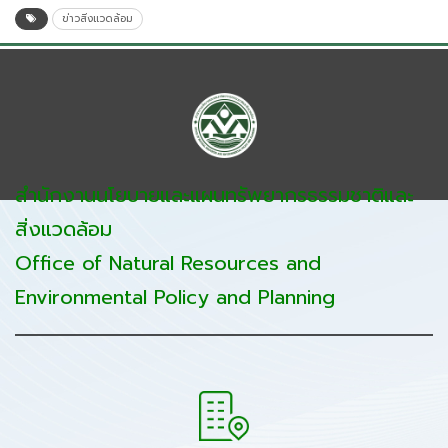
ข่าวสิ่งแวดล้อม
สำนักงานนโยบายและแผนทรัพยากรธรรมชาติและ
สิ่งแวดล้อม
Office of Natural Resources and
Environmental Policy and Planning