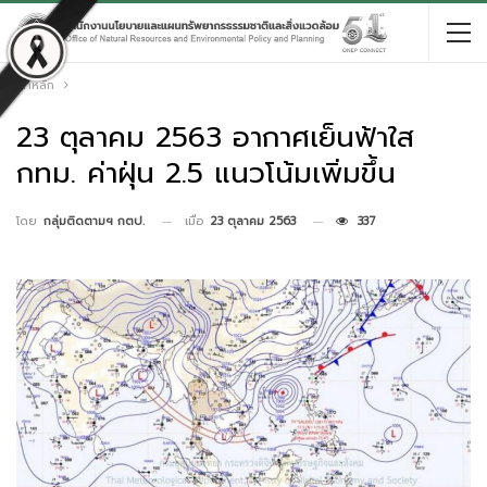
หน้าหลัก
23 ตุลาคม 2563 อากาศเย็นฟ้าใส
กทม. ค่าฝุ่น 2.5 แนวโน้มเพิ่มขึ้น
เมื่อ
23 ตุลาคม 2563
337
โดย
กลุ่มติดตามฯ กตป.