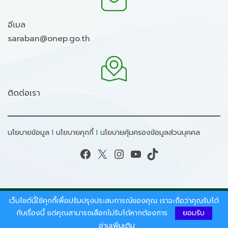
อีเมล
saraban@onep.go.th
ติดต่อเรา
นโยบายข้อมูล
I
นโยบายคุกกี้
I
นโยบายคุ้มครองข้อมูลส่วนบุคคล
Facebook
X
Instagram
YouTube
TikTok
เว็บไซต์นี้ใช้คุกกี้เพื่อปรับปรุงประสบการณ์ของคุณ เราจะถือว่าคุณรับได้
สงวนลิขสิทธิ์ © 2026 - สำนักงานนโยบายและแผน
ทรัพยากรธรรมชาติและสิ่งแวดล้อม.
กับเรื่องนี้ แต่คุณสามารถเลือกไม่รับได้หากต้องการ
ยอมรับ
อ่านเพิ่มเติม