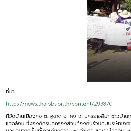
ที่มา:
https://news.thaipbs.or.th/content/293870
ที่วัดบ้านเมืองคง ต. คูขาด อ. คง จ. นครราชสีมา ชาวบ้าน
แวดล้อม ซึ่งองค์กรปกครองส่วนท้องถิ่นร่วมกับบริษัทเอกช
มูลฝอยจากพื้นที่ใกล้เคียงกว่า ๑๙ อำเภอ และอยู่ใกล้กับแหล่