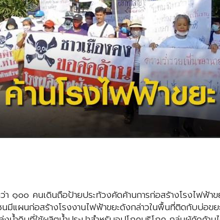
กว่า ๑๐๐ คนเดินถือป้ายประท้วงคัดค้านการก่อสร้างโรงไฟฟ้าขย
นมีแผนก่อสร้างโรงงานไฟฟ้าขยะดังกล่าวในพื้นที่ติดกับบ่อขยะ
งน้ำดิบที่ใช้ผลิตน้ำประปาสำหรับอุปโภคบริโภค กลุ่มผู้คัดค้านได