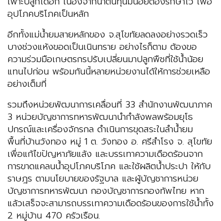
เพาะปลูกได้อีก เนื่องจากน้ำต้นทุนมีน้อยต้องรักษาไว้ เพื่อ
อุปโภคบริโภคเป็นหลัก
อีกทั้งแม่น้ำยมสายหลักของ จ.สุโขทัยลดลงอย่างรวดเร็ว
บางช่วงแห้งขอดเป็นเนินทราย อย่างไรก็ตาม ต้องขอ
ความร่วมมือเกษตรกรปรับเปลี่ยนมาปลูกพืชที่ใช้น้ำน้อย
แทนไปก่อน พร้อมกันนี้หลายหน่วยงานได้ให้การช่วยเหลือ
อย่างเต็มที่
รวมถึงหน่วยพัฒนาการเคลื่อนที่ 33 สำนักงานพัฒนาภาค
3 หน่วยบัญชาการทหารพัฒนานำกำลังพลพร้อมยุโธ
ปกรณ์และเครื่องจักรกล ดำเนินการขุดสระในลำน้ำยม
พื้นที่บ้านวังทอง หมู่ 1 ต. วังทอง อ. ศรีสำโรง จ. สุโขทัย
เพื่อแก้ไขปัญหาภัยแล้ง และบรรเทาความเดือดร้อนจาก
การขาดแคลนน้ำอุปโภคบริโภค และใช้ผลิตน้ำประปา ให้กับ
ราษฎร ตามนโยบายของรัฐบาล และผู้บัญชาการหน่วย
บัญชาการทหารพัฒนา กองบัญชาการกองทัพไทย หาก
แล้วเสร็จจะสามารถบรรเทาความเดือดร้อนของการใช้น้ำทั้ง
2 หมู่บ้าน 470 ครัวเรือน.