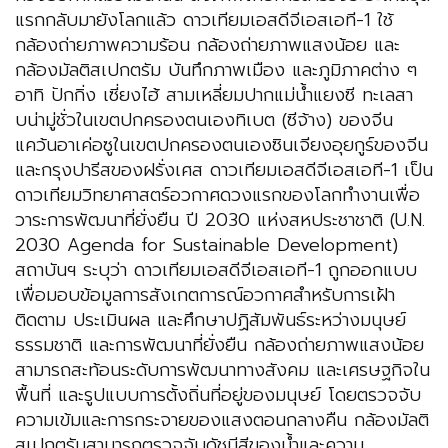
แรกกลับมายังโลกแล้ว ดาวเทียมเอสดีจีเอสเอที-1 ใช้
กล้องถ่ายภาพความร้อน กล้องถ่ายภาพแสงน้อย และ
กล้องมัลติสเปกตรัม บันทึกภาพเมือง และภูมิภาคต่าง ๆ
อาทิ ปักกิ่ง เซี่ยงไฮ้ สามเหลี่ยมปากแม่น้ำแยงซี ทะเลสา
บน่ามู่ชั่วในเขตปกครองตนเองทิเบต (ซีจ้าง) ของจีน
แคว้นอาเค่อซูในเขตปกครองตนเองซินเจียงอุยกูร์ของจีน
และกรุงปารีสของฝรั่งเศส ดาวเทียมเอสดีจีเอสเอที-1 เป็น
ดาวเทียมวิทยาศาสตร์อวกาศดวงแรกของโลกทำงานเพื่อ
วาระการพัฒนาที่ยั่งยืน ปี 2030 แห่งสหประชาชาติ (U.N.
2030 Agenda for Sustainable Development)
สถาบันฯ ระบุว่า ดาวเทียมเอสดีจีเอสเอที-1 ถูกออกแบบ
เพื่อมอบข้อมูลการสังเกตการณ์อวกาศสำหรับการเฝ้า
ติดตาม ประเมินผล และศึกษาปฏิสัมพันธ์ระหว่างมนุษย์
ธรรมชาติ และการพัฒนาที่ยั่งยืน กล้องถ่ายภาพแสงน้อย
สามารถสะท้อนระดับการพัฒนาทางสังคม และเศรษฐกิจใน
พื้นที่ และรูปแบบการตั้งถิ่นที่อยู่ของมนุษย์ โดยตรวจจับ
ความเข้มและการกระจายของแสงตอนกลางคืน กล้องมัลติ
สเปกตรัมสามารถตรวจจับดัชนีสีของน้ำและความ