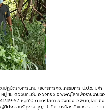
รมนูญปฏิบัติราชการแทน เลขาธิการคณะกรรมการ ป.ป.ช. มีคำ
ะ หมู่ 16 ต.วังนกแอ่น อ.วังทอง จ.พิษณุโลกเพื่อรายงานข้อ
ที่ 41/49-52 หมู่ที่10 ต.แก่งโสภา อ.วังทอง จ.พิษณุโลก ซึ่ง
ราชบัญญัติประกอบรัฐธรรมนูญ ว่าด้วยการป้องกันและปราบปราม