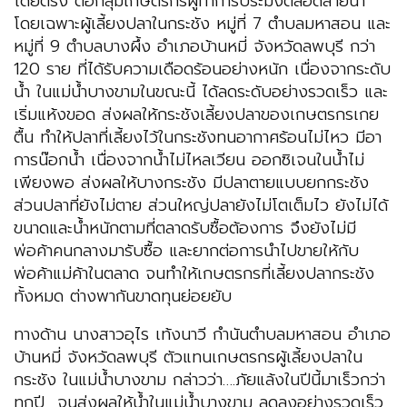
โดยตรง ต่อกลุ่มเกษตรกรผู้ทำการประมงตลอดสายน้ำ
โดยเฉพาะผู้เลี้ยงปลาในกระชัง หมู่ที่ 7 ตำบลมหาสอน และ
หมู่ที่ 9 ตำบลบางผึ้ง อำเภอบ้านหมี่ จังหวัดลพบุรี กว่า
120 ราย ที่ได้รับความเดือดร้อนอย่างหนัก เนื่องจากระดับ
น้ำ ในแม่น้ำบางขามในขณะนี้ ได้ลดระดับอย่างรวดเร็ว และ
เริ่มแห้งขอด ส่งผลให้กระชังเลี้ยงปลาของเกษตรกรเกย
ตื้น ทำให้ปลาที่เลี้ยงไว้ในกระชังทนอากาศร้อนไม่ไหว มีอา
การน๊อกน้ำ เนื่องจากน้ำไม่ไหลเวียน ออกซิเจนในน้ำไม่
เพียงพอ ส่งผลให้บางกระชัง มีปลาตายแบบยกกระชัง
ส่วนปลาที่ยังไม่ตาย ส่วนใหญ่ปลายังไม่โตเต็มไว ยังไม่ได้
ขนาดและน้ำหนักตามที่ตลาดรับซื้อต้องการ จึงยังไม่มี
พ่อค้าคนกลางมารับซื้อ และยากต่อการนำไปขายให้กับ
พ่อค้าแม่ค้าในตลาด จนทำให้เกษตรกรที่เลี้ยงปลากระชัง
ทั้งหมด ต่างพากันขาดทุนย่อยยับ
ทางด้าน นางสาวอุไร เท้งนาวี กำนันตำบลมหาสอน อำเภอ
บ้านหมี่ จังหวัดลพบุรี ตัวแทนเกษตรกรผู้เลี้ยงปลาใน
กระชัง ในแม่น้ำบางขาม กล่าวว่า….ภัยแล้งในปีนี้มาเร็วกว่า
ทุกปี จนส่งผลให้น้ำในแม่น้ำบางขาม ลดลงอย่างรวดเร็ว