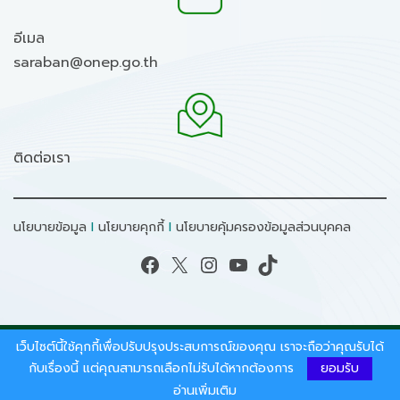
อีเมล
saraban@onep.go.th
ติดต่อเรา
นโยบายข้อมูล
I
นโยบายคุกกี้
I
นโยบายคุ้มครองข้อมูลส่วนบุคคล
Facebook
X
Instagram
YouTube
TikTok
เว็บไซต์นี้ใช้คุกกี้เพื่อปรับปรุงประสบการณ์ของคุณ เราจะถือว่าคุณรับได้
สงวนลิขสิทธิ์ © 2026 - สำนักงานนโยบายและแผน
ทรัพยากรธรรมชาติและสิ่งแวดล้อม.
กับเรื่องนี้ แต่คุณสามารถเลือกไม่รับได้หากต้องการ
ยอมรับ
อ่านเพิ่มเติม