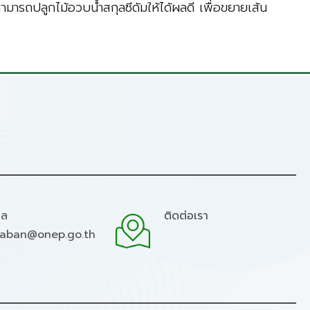
ามารถปลูกไม้อวบน้ำสกุลซีดัมให้ได้ผลดี เพื่อขยายเส้น
มล
ติดต่อเรา
raban@onep.go.th