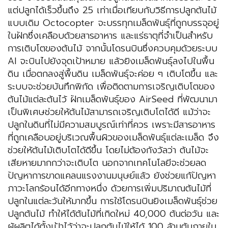
แต่ปลูกได้เร็วขึ้นถึง 25 เท่าเมื่อเทียบกับวิธีการปลูกต้นไม้
แบบเดิม Octocopter จะบรรทุกเมล็ดพันธุ์ที่ถูกบรรจุอยู่
ในฝักซึ่งเคลือบด้วยสารอาหาร และแร่ธาตุที่จำเป็นสำหรับ
การเติบโตของต้นไม้ จากนั้นโดรนบินซึ่งควบคุมด้วยระบบ
AI จะบินไปยังจุดเป้าหมาย แล้วยิงเมล็ดพันธุ์ลงไปในพื้น
ดิน เมื่อตกลงสู่พื้นดิน เมล็ดพันธุ์จะค่อย ๆ เติบโตขึ้น และ
ระบบจะช่วยบันทึกพิกัด เพื่อติดตามการเจริญเติบโตของ
ต้นไม้แต่ละต้นไว้ ฝักเมล็ดพันธุ์ของ AirSeed ที่พัฒนามา
เป็นพิเศษช่วยให้ต้นไม้สามารถเจริญเติบโตได้ดี แม้ว่าจะ
ปลูกในดินที่ไม่มีความสมบูรณ์เท่าที่ควร เพราะมีสารอาหาร
ที่ถูกเคลือบอยู่บริเวณพื้นผิวของเมล็ดพันธุ์แต่ละเมล็ด จึง
ช่วยให้ต้นไม้เติบโตได้ดีขึ้น โดยไม่ต้องกังวัลว่า ต้นไม้จะ
เสียหายมากกว่าจะเติบโต นอกจากเทคโนโลยีจะช่วยลด
ปัญหาการขาดแคลนแรงงานมนุษย์แล้ว ยังช่วยแก้ปัญหา
ภาวะโลกร้อนได้อีกทางหนึ่ง ด้วยการเพิ่มปริมาณต้นไม้ที่
ปลูกในแต่ละวันให้มากขึ้น การใช้โดรนบินยิงเมล็ดพันธุ์ช่วย
ปลูกต้นไม้ ทำให้ได้ต้นไม้ที่เกิดใหม่ 40,000 ต้นต่อวัน และ
ผู้ผลิตได้ตั้งเป้าไว้ว่าจะปลูกต้นไม้ให้ได้ 100 ล้านต้นภายใน