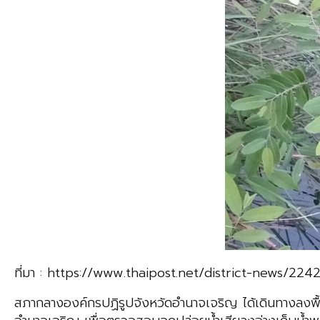
ที่มา : https://www.thaipost.net/district-news/224
สภากลางองค์กรปฏิรูปจังหวัดอำนาจเจริญ ได้เดินทางลงพื้