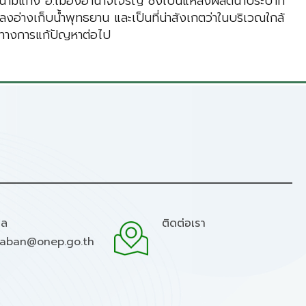
นามแท่ง อ.เมืองอำนาจเจริญ ซึ่งเป็นแหล่งผลิตน้ำประปาที่
อ่างเก็บน้ำพุทธยาน และเป็นที่น่าสังเกตว่าในบริเวณใกล้
นวทางการแก้ปัญหาต่อไป
มล
ติดต่อเรา
raban@onep.go.th