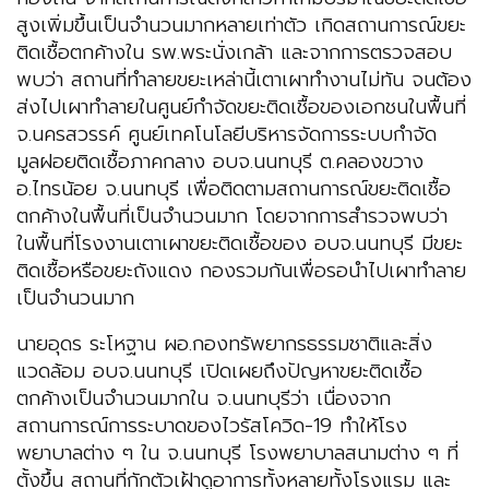
สูงเพิ่มขึ้นเป็นจำนวนมากหลายเท่าตัว เกิดสถานการณ์ขยะ
ติดเชื้อตกค้างใน รพ.พระนั่งเกล้า และจากการตรวจสอบ
พบว่า สถานที่ทำลายขยะเหล่านี้เตาเผาทำงานไม่ทัน จนต้อง
ส่งไปเผาทำลายในศูนย์กำจัดขยะติดเชื้อของเอกชนในพื้นที่
จ.นครสวรรค์ ศูนย์เทคโนโลยีบริหารจัดการระบบกำจัด
มูลฝอยติดเชื้อภาคกลาง อบจ.นนทบุรี ต.คลองขวาง
อ.ไทรน้อย จ.นนทบุรี เพื่อติดตามสถานการณ์ขยะติดเชื้อ
ตกค้างในพื้นที่เป็นจำนวนมาก โดยจากการสำรวจพบว่า
ในพื้นที่โรงงานเตาเผาขยะติดเชื้อของ อบจ.นนทบุรี มีขยะ
ติดเชื้อหรือขยะถังแดง กองรวมกันเพื่อรอนำไปเผาทำลาย
เป็นจำนวนมาก
นายอุดร ระโหฐาน ผอ.กองทรัพยากรธรรมชาติและสิ่ง
แวดล้อม อบจ.นนทบุรี เปิดเผยถึงปัญหาขยะติดเชื้อ
ตกค้างเป็นจำนวนมากใน จ.นนทบุรีว่า เนื่องจาก
สถานการณ์การระบาดของไวรัสโควิด-19 ทำให้โรง
พยาบาลต่าง ๆ ใน จ.นนทบุรี โรงพยาบาลสนามต่าง ๆ ที่
ตั้งขึ้น สถานที่กักตัวเฝ้าดูอาการทั้งหลายทั้งโรงแรม และ