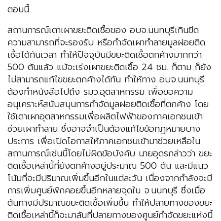
ตอนนี้
สถานการณ์เตาเผาขยะติดเชื้อของ อบจ.นนทบุรีเกินขีด
ความสามารถที่จะรองรับ หรือกำจัดเผาทำลายมูลฝอยติด
เชื้อได้ทันเวลา ทำให้ปัจจุบันมีขยะติดเชื้อตกค้างมากกว่า
500 ตันแล้ว แม้จะเร่งเผาขยะติดเชื้อ 24 ชม. ก็ตาม ก็ยัง
ไม่สามารถแก้ไขขยะตกค้างได้ทัน ทำให้ทาง อบจ.นนทบุรี
ต้องทำหนังสือไปถึง รมว.อุตสาหกรรม เพื่อขอความ
อนุเคราะห์สนับสนุนการกำจัดมูลฝอยติดเชื้อที่ตกค้าง โดย
ใช้เตาเผาอุตสาหกรรมเพื่อผลิตไฟฟ้าของภาคเอกชนเข้า
ช่วยเผาทำลาย ซึ่งอาจจำเป็นต้องแก้ไขข้อกฎหมายบาง
ประการ เพื่อเปิดโอกาสให้ภาคเอกชนเข้ามาช่วยเหลือใน
สถานการณ์เช่นนี้โดยไม่ผิดข้อบังคับ นายอุดรกล่าวว่า ขยะ
ติดเชื้อเหล่านี้ที่ยังตกค้างอยู่ประมาณ 500 ตัน และมีแนว
โน้มที่จะมีปริมาณเพิ่มขึ้นอีกในแต่ละวัน เนื่องจากกำลังจะมี
การเพิ่มศูนย์พักคอยขึ้นอีกหลายจุดใน จ.นนทบุรี ซึ่งเมื่อ
ต้นทางมีปริมาณขยะติดเชื้อเพิ่มขึ้น ทำให้ปลายทางของขยะ
ติดเชื้อเหล่านี้ก็จะมาล้นที่ปลายทางของศูนย์กำจัดขยะแห่งนี้