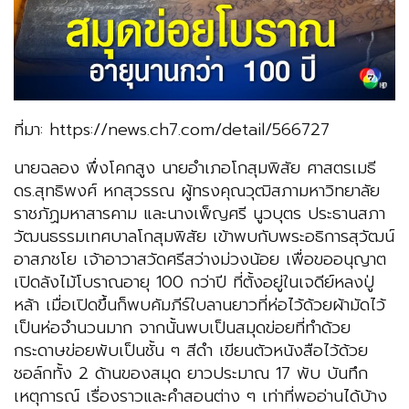
ที่มา: https://news.ch7.com/detail/566727
นายฉลอง พึ่งโคกสูง นายอำเภอโกสุมพิสัย ศาสตรเมธี
ดร.สุทธิพงศ์ หกสุวรรณ ผู้ทรงคุณวุฒิสภามหาวิทยาลัย
ราชภัฏมหาสารคาม และนางเพ็ญศรี นูวบุตร ประธานสภา
วัฒนธรรมเทศบาลโกสุมพิสัย เข้าพบกับพระอธิการสุวัฒน์
อาสภชโย เจ้าอาวาสวัดศรีสว่างม่วงน้อย เพื่อขออนุญาต
เปิดลังไม้โบราณอายุ 100 กว่าปี ที่ตั้งอยู่ในเจดีย์หลงปู่
หล้า เมื่อเปิดขึ้นก็พบคัมภีร์ใบลานยาวที่ห่อไว้ด้วยผ้ามัดไว้
เป็นห่อจำนวนมาก จากนั้นพบเป็นสมุดข่อยที่ทำด้วย
กระดาษข่อยพับเป็นชั้น ๆ สีดำ เขียนตัวหนังสือไว้ด้วย
ชอล์กทั้ง 2 ด้านของสมุด ยาวประมาณ 17 พับ บันทึก
เหตุการณ์ เรื่องราวและคำสอนต่าง ๆ เท่าที่พออ่านได้บ้าง