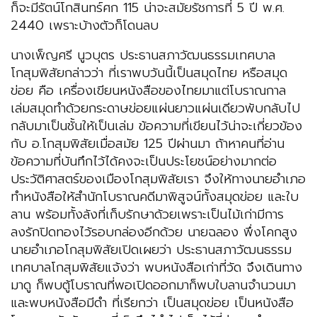
ก็จะมีรัตน์โกสินทร์ศก 115 น่าจะสมัยรัชการที่ 5 ปี พ.ศ.
2440 เพราะบ้างตัวก็โดนลบ
นางเพ็ญศรี นูวบุตร ประธานสภาวัฒนธรรมเทศบาล
โกสุมพิสัยกล่าวว่า ที่เราพบวันนี้เป็นสมุดไทย หรือสมุด
ข่อย คือ เครื่องเขียนหนังสือของไทยมาแต่โบราณกาล
เล่มสมุดทำด้วยกระดาษข่อยแผ่นยาวแผ่นเดียวพับกลับไป
กลับมาเป็นชั้นให้เป็นเล่ม ข้อความที่เขียนไว้น่าจะเกี่ยวข้อง
กับ อ.โกสุมพิสัยเมื่อสมัย 125 ปีผ่านมา ถ้าหาคนที่อ่าน
ข้อความที่บันทึกไว้ได้คงจะเป็นประโยชน์อย่างมากต่อ
ประวัติศาสตร์ของเมืองโกสุมพิสัยเรา จึงให้ทางนายอำเภอ
ทำหนังสือให้สำนักโบราณคดีมาพิสูจน์ทั้งสมุดข่อย และใบ
ลาน พร้อมทั้งลังที่เก็บรักษาด้วยเพราะเป็นไม้เก่ามีการ
ลงรักปิดทองไว้รอบกล่องอีกด้วย นายฉลอง พึ่งโคกสูง
นายอำเภอโกสุมพิสัยเปิดเผยว่า ประธานสภาวัฒนธรรม
เทศบาลโกสุมพิสัยแจ้งว่า พบหนังสือเก่าที่วัด จึงเดินทาง
มาดู ก็พบตู้โบราณที่พอเปิดออกมาก็พบใบลานจำนวนมา
และพบหนังสือมีดำ ที่เรียกว่า เป็นสมุดข่อย เป็นหนังสือ