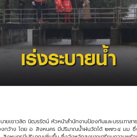
อมนายเชาวลิต นิฒรรัตน์ หัวหน้าสำนักงานป้องกันและบรรเทาส
วงกว้าง โดย อ. สิงหนคร มีปริมาณน้ำฝนวัดได้ ๒๗๖.๔ มม. ซึ
 สิงหนครมีปริมาณเพิ่มขึ้น ซึ่งจังหวัดสงขลาเตรียมความพร้อม ทั