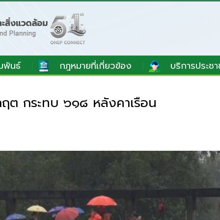
มพันธ์
กฎหมายที่เกี่ยวข้อง
บริการประชา
ิกฤต กระทบ ๖๑๘ หลังคาเรือน