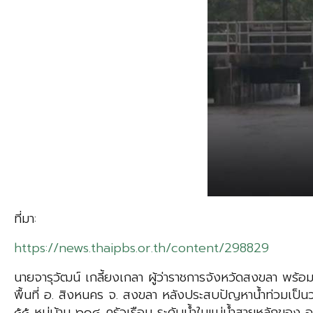
ที่มา:
https://news.thaipbs.or.th/content/298829
นายจารุวัฒน์ เกลี้ยงเกลา ผู้ว่าราชการจังหวัดสงขลา พร้
พื้นที่ อ. สิงหนคร จ. สงขลา หลังประสบปัญหาน้ำท่วมเป็น
๕๕ หมู่บ้าน ๖๑๘ ครัวเรือน
ระดับน้ำในแม่น้ำสายหลักของ อ.