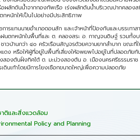
นเรือผลักดันน้ำจากกองทัพเรือ เร่งผลักดันน้ำบริเวณปากคลองส
กหนักให้เป็นไปอย่างมีประสิทธิภาพ
ชการแทนนายอำเภอดอนสัก และเจ้าหน้าที่ป้องกันและบรรเทาสา
ฝนตกหนักในพื้นที่และ ต. คลองสระ อ. กาญจนดิษฐ์ รวมทั้งบร
าน ชาวบ้านกว่า ๔๐ ครัวเรือนสัญจรด้วยความยากลำบาก
ขณะที่
 หรือให้ผู้ที่อยู่ในพื้นที่เสี่ยงให้อพยพไปอยู่ในที่ปลอดภัยทั
วงสองต้นฝั่งทิศใต้ ต. มะม่วงสองต้น อ. เมืองนครศรีธรรมราช
การเดินเท้าโดยมีการโยงเชือกขนาดใหญ่เพื่อความปลอดภัย
ติและสิ่งแวดล้อม
ironmental Policy and Planning