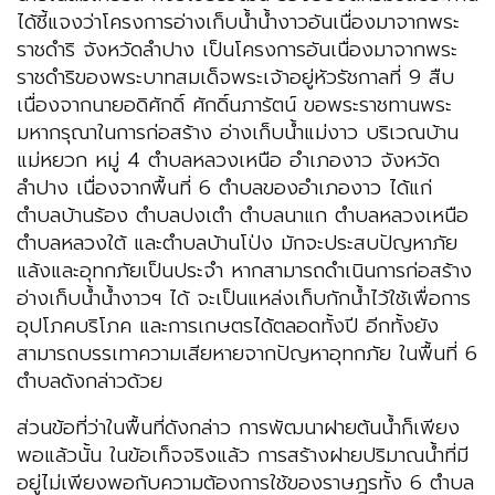
ได้ชี้แจงว่าโครงการอ่างเก็บน้ำน้ำงาวอันเนื่องมาจากพระ
ราชดำริ จังหวัดลำปาง เป็นโครงการอันเนื่องมาจากพระ
ราชดำริของพระบาทสมเด็จพระเจ้าอยู่หัวรัชกาลที่ 9 สืบ
เนื่องจากนายอดิศักดิ์ ศักดิ์นภารัตน์ ขอพระราชทานพระ
มหากรุณาในการก่อสร้าง อ่างเก็บน้ำแม่งาว บริเวณบ้าน
แม่หยวก หมู่ 4 ตำบลหลวงเหนือ อำเภองาว จังหวัด
ลำปาง เนื่องจากพื้นที่ 6 ตำบลของอำเภองาว ได้แก่
ตำบลบ้านร้อง ตำบลปงเตำ ตำบลนาแก ตำบลหลวงเหนือ
ตำบลหลวงใต้ และตำบลบ้านโป่ง มักจะประสบปัญหาภัย
แล้งและอุทกภัยเป็นประจำ หากสามารถดำเนินการก่อสร้าง
อ่างเก็บน้ำน้ำงาวฯ ได้ จะเป็นแหล่งเก็บกักน้ำไว้ใช้เพื่อการ
อุปโภคบริโภค และการเกษตรได้ตลอดทั้งปี อีกทั้งยัง
สามารถบรรเทาความเสียหายจากปัญหาอุทกภัย ในพื้นที่ 6
ตำบลดังกล่าวด้วย
ส่วนข้อที่ว่าในพื้นที่ดังกล่าว การพัฒนาฝายต้นน้ำก็เพียง
พอแล้วนั้น ในข้อเท็จจริงแล้ว การสร้างฝายปริมาณน้ำที่มี
อยู่ไม่เพียงพอกับความต้องการใช้ของราษฎรทั้ง 6 ตำบล