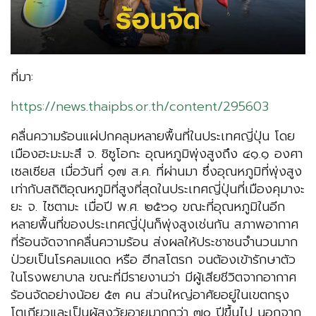
ที่มา:
https://news.thaipbs.or.th/content/295603
คลื่นความร้อนแผ่ปกคลุมหลายพื้นที่ในประเทศญี่ปุ่น โดย
เมืองฮะมะมะสึ จ. ชิซูโอกะ อุณหภูมิพุ่งสูงถึง ๔๑.๑ องศา
เซลเซียส เมื่อวันที่ ๑๗ ส.ค. ที่ผ่านมา ซึ่งอุณหภูมิที่พุ่งสูง
เท่ากับสถิติอุณหภูมิที่สูงที่สุดในประเทศญี่ปุ่นที่เมืองคุมางะ
ยะ จ. ไซตามะ เมื่อปี พ.ศ. ๒๕๖๑ ขณะที่อุณหภูมิในอีก
หลายพื้นที่ของประเทศญี่ปุ่นก็พุ่งสูงเช่นกัน สภาพอากาศ
ที่ร้อนจัดจากคลื่นความร้อน ส่งผลให้ประชาชนจำนวนมาก
ป่วยเป็นโรคลมแดด หรือ ฮีทสโตรก จนต้องเข้ารักษาตัว
ในโรงพยาบาล ขณะที่มีรายงานว่า มีผู้เสียชีวิตจากอากาศ
ร้อนจัดอย่างน้อย ๕๓ คน ส่วนใหญ่อาศัยอยู่ในเขตกรุง
โตเกียวและเป็นผู้สูงวัยอายุมากกว่า ๗๐ ปีขึ้นไป นอกจาก