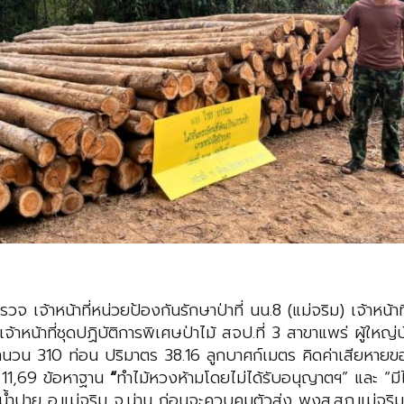
วจ เจ้าหน้าที่หน่วยป้องกันรักษาป่าที่ นน.8 (แม่จริม)
เจ้าหน้า
้าหน้าที่ชุดปฏิบัติการพิเศษป่าไม้ สจป.ที่ 3 สาขาแพร่ ผู้ใหญ
ำนวน 310 ท่อน ปริมาตร 38.16 ลูกบาศก์เมตร คิดค่าเสียหาย
11,69 ข้อหาฐาน
“
ทำไม้หวงห้ามโดยไม่ได้รับอนุญาตฯ” และ “มี
ต.น้ำปาย อ.แม่จริม จ.น่าน ก่อนจะควบคุมตัวส่ง พงส.สภ.แม่จร