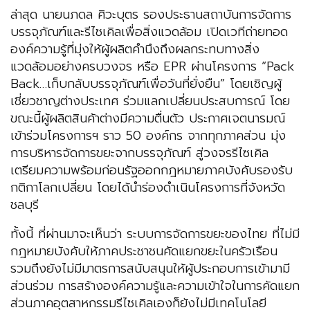
ล่าสุด นายนภดล ศิวะบุตร รองประธานสถาบันการจัดการ
บรรจุภัณฑ์และรีไซเคิลเพื่อสิ่งแวดล้อม เปิดเวทีถ่ายทอด
องค์ความรู้ที่มุ่งให้ผู้ผลิตคำนึงถึงผลกระทบทางสิ่ง
แวดล้อมอย่างครบวงจร หรือ EPR ผ่านโครงการ “Pack
Back…เก็บกลับบรรจุภัณฑ์เพื่อวันที่ยั่งยืน” โดยเชิญผู้
เชี่ยวชาญต่างประเทศ ร่วมแลกเปลี่ยนประสบการณ์ โดย
ขณะนี้ผู้ผลิตสินค้าต่างมีความตื่นตัว ประกาศเจตนารมณ์
เข้าร่วมโครงการฯ ราว 50 องค์กร จากทุกภาคส่วน มุ่ง
การบริหารจัดการขยะจากบรรจุภัณฑ์ สู่วงจรรีไซเคิล
เตรียมความพร้อมก่อนรัฐออกกฎหมายภาคบังคับรองรับ
กติกาโลกเปลี่ยน โดยได้นำร่องดำเนินโครงการที่จังหวัด
ชลบุรี
ทั้งนี้ ที่ผ่านมาจะเห็นว่า ระบบการจัดการขยะของไทย ที่ไม่มี
กฎหมายบังคับให้ภาคประชาชนคัดแยกขยะในครัวเรือน
รวมถึงยังไม่มีมาตรการสนับสนุนให้ผู้ประกอบการเข้ามามี
ส่วนร่วม การสร้างองค์ความรู้และความเข้าใจในการคัดแยก
ส่วนภาคอุตสาหกรรมรีไซเคิลเองก็ยังไม่มีเทคโนโลยี