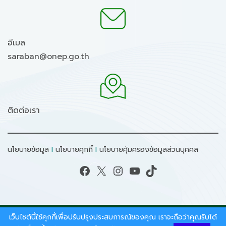
อีเมล
saraban@onep.go.th
ติดต่อเรา
นโยบายข้อมูล
I
นโยบายคุกกี้
I
นโยบายคุ้มครองข้อมูลส่วนบุคคล
Facebook
X
Instagram
YouTube
TikTok
เว็บไซต์นี้ใช้คุกกี้เพื่อปรับปรุงประสบการณ์ของคุณ เราจะถือว่าคุณรับได้
สงวนลิขสิทธิ์ © 2026 - สำนักงานนโยบายและแผน