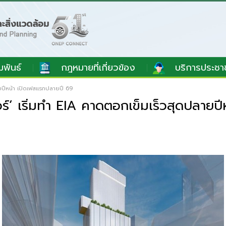
มพันธ์
กฎหมายที่เกี่ยวข้อง
บริการประชา
ายปีหน้า เปิดเฟสแรกปลายปี 69
์’ เริ่มทำ EIA คาดตอกเข็มเร็วสุดปลายป