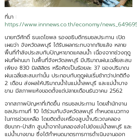
ที่มา :
https://www.innnews.co.th/economy/news_64969
นายทวีศักดิ์ ธนเดโชพล รองอธิบดีกรมชลประทาน เปิด
เผยว่า จังหวัดลพบุรี ได้รับผลกระทบจากภัยแล้ง หลาย
พื้นที่กำลังประสบกับปัญหาขาดแคลนน้ำ เนื่องจากช่วงฤดู
ฝนที่ผ่านมา ในพื้นที่จังหวัดลพบุรี มีปริมาณฝนเฉลี่ยสะสม
เพียง 830 มิลลิลิตร หรือคิดเป็นร้อยละ 37 ของปริมาณ
ฝนเฉลี่ยสะสมเท่านั้น ประกอบกับฤดูฝนเริ่มช้ากว่าปกติถึง
2 เดือน ส่งผลให้ปริมาณน้ำในแม่น้ำลพบุรี และแม่น้ำบาง
ขาม มีสภาพแห้งขอดตั้งแต่ปลายเดือนธันวาคม 2562
จากสภาพปัญหาที่เกิดขึ้น กรมชลประทาน โดยสำนักงาน
ชลประทานที่ 10 ได้ร่วมกับจังหวัดลพบุรี กำหนดแนวทาง
ในการช่วยเหลือ โดยติดตั้งเครื่องสูบน้ำบริเวณคลอง
ชัยนาท-ป่าสัก สูบน้ำจากในคลองส่งไปยังแม่น้ำลพบุรี และ
แม่น้ำบางขาม ซึ่งได้กำหนดมาตรการการดำเนินงานออก