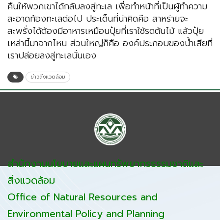
คืนให้พวกเขาได้กลับลงสู่ทะเล เพื่อทำหน้าที่เป็นผู้ทำความ
สะอาดท้องทะเลต่อไป ประเด็นที่น่าคิดคือ สาหร่ายจะ
สะพรั่งได้ต้องมีอาหารเหมือนปุ๋ยที่เราใช้รดต้นไม้ แล้วปุ๋ย
เหล่านี้มาจากไหน ส่วนใหญ่ก็คือ องค์ประกอบของน้ำเสียที่
เราปล่อยลงสู่ทะเลนั่นเอง
ข่าวสิ่งแวดล้อม
สำนักงานนโยบายและแผนทรัพยากรธรรมชาติและ
สิ่งแวดล้อม
Office of Natural Resources and
Environmental Policy and Planning