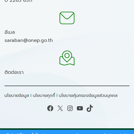
0 2265 6511
อีเมล
saraban@onep.go.th
ติดต่อเรา
นโยบายข้อมูล
I
นโยบายคุกกี้
I
นโยบายคุ้มครองข้อมูลส่วนบุคคล
Facebook
X
Instagram
YouTube
TikTok