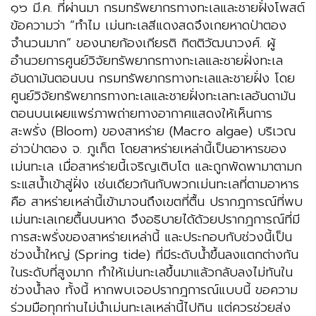
๑๖ มี.ค. ที่ผ่านมา กรมทรัพยากรทางทะเลและชายฝั่งโพสต์
ข้อความว่า “ทำไม เม่นทะเลสีแดงสดจึงเกยหาดป่าตอง
จำนวนมาก” ของนายก้องเกียรติ กิตติวัฒนาวงศ์. ผู้
อำนวยการศูนย์วิจัยทรัพยากรทางทะเลและชายฝั่งทะเล
อันดามันตอนบน กรมทรัพยากรทางทะเลและชายฝั่ง โดย
ศูนย์วิจัยทรัพยากรทางทะเลและชายฝั่งทะเลทะเลอันดามัน
ตอนบนเผยแพร่ภาพถ่ายทางอากาศแสดงให้เห็นการ
สะพรั่ง (Bloom) ของสาหร่าย (Macro algae) บริเวณ
อ่าวป่าตอง จ. ภูเก็ต โดยสาหร่ายเหล่านี้เป็นอาหารของ
เม่นทะเล เมื่อสาหร่ายนี้เจริญเติบโต และถูกพัดพามาตามก
ระแสน้ำเข้าสู่ฝั่ง เช่นเดียวกันกับพวกเม่นทะเลที่ตามอาหาร
คือ สาหร่ายเหล่านี้เข้ามาจนถึงเขตที่ตื้น ปรากฎการณ์ที่พบ
เม่นทะเลเกยตื้นบนหาด จึงอธิบายได้ด้วยปรากฎการณ์ที่มี
การสะพรั่งของสาหร่ายเหล่านี้ และประกอบกับช่วงนี้เป็น
ช่วงน้ำใหญ่ (Spring tide) ที่มีระดับน้ำขึ้นลงแตกต่างกัน
ในระดับที่สูงมาก ทำให้เม่นทะเลขึ้นมาแล้วกลับลงไม่ทันใน
ช่วงน้ำลง ทั้งนี้ หากพบเจอปรากฎการณ์แบบนี้ ขอความ
ร่วมมือทุกท่านไม่นำเม่นทะเลเหล่านี้ไปกิน แต่ควรช่วยส่ง