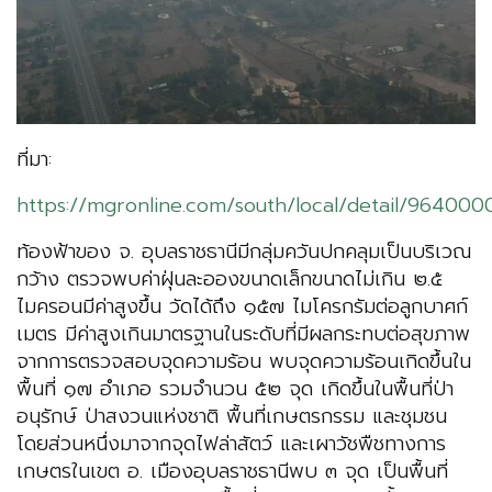
ที่มา:
https://mgronline.com/south/local/detail/96400
ท้องฟ้าของ จ. อุบลราชธานีมีกลุ่มควันปกคลุมเป็นบริเวณ
กว้าง ตรวจพบค่าฝุ่นละอองขนาดเล็กขนาดไม่เกิน ๒.๕
ไมครอนมีค่าสูงขึ้น วัดได้ถึง ๑๕๗ ไมโครกรัมต่อลูกบาศก์
เมตร มีค่าสูงเกินมาตรฐานในระดับที่มีผลกระทบต่อสุขภาพ
จากการตรวจสอบจุดความร้อน พบจุดความร้อนเกิดขึ้นใน
พื้นที่ ๑๗ อำเภอ รวมจำนวน ๕๒ จุด เกิดขึ้นในพื้นที่ป่า
อนุรักษ์ ป่าสงวนแห่งชาติ พื้นที่เกษตรกรรม และชุมชน
โดยส่วนหนึ่งมาจากจุดไฟล่าสัตว์ และเผาวัชพืชทางการ
เกษตรในเขต อ. เมืองอุบลราชธานีพบ ๓ จุด เป็นพื้นที่