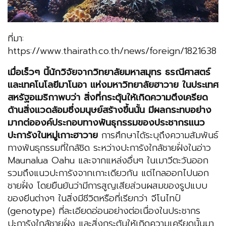
ที่มา:
https://www.thairath.co.th/news/foreign/1821638
เมื่อเร็วๆ นี้นักวิจัยจากวิทยาลัยมหาสมุทร ธรณีศาสตร์
และเทคโนโลยีมาโนอา แห่งมหาวิทยาลัยฮาวาย ในประเทศ
สหรัฐอเมริกาพบว่า สิ่งที่กระตุ้นให้เกิดความตึงเครียด
ด้านสิ่งแวดล้อมซึ่งมนุษย์สร้างขึ้นนั้น มีผลกระทบอย่าง
มากต่อองค์ประกอบทางพันธุกรรมของประชากรแนว
ปะการังในหมู่เกาะฮาวาย
การศึกษาได้ระบุถึงความสัมพันธ์
ทางพันธุกรรมที่ใกล้ชิด ระหว่างปะการังใกล้ชายฝั่งในอ่าว
Maunalua Oahu และจากแหล่งอื่นๆ ในเมาวีตะวันออก
รวมถึงแนวปะการังจากเกาะเดียวกัน แต่ไกลออกไปนอก
ชายฝั่ง โดยยืนยันว่ามีการสูญเสียส่วนผสมของรูปแบบ
ของยีนต่างๆ ในสิ่งมีชีวิตหรือที่เรียกว่า จีโนไทป์
(genotype) ที่ละเอียดอ่อนอย่างต่อเนื่องในประชากร
ปะการังใกล้ชายฝั่ง และสิ่งกระตุ้นให้เกิดความเครียดนั้นมา