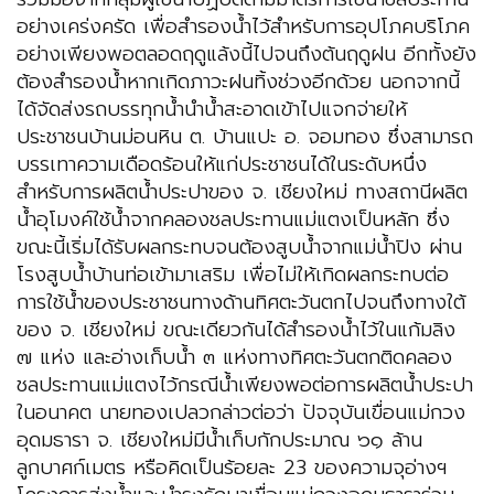
อย่างเคร่งครัด เพื่อสำรองน้ำไว้สำหรับการอุปโภคบริโภค
อย่างเพียงพอตลอดฤดูแล้งนี้ไปจนถึงต้นฤดูฝน อีกทั้งยัง
ต้องสำรองน้ำหากเกิดภาวะฝนทิ้งช่วงอีกด้วย นอกจากนี้
ได้จัดส่งรถบรรทุกน้ำนำน้ำสะอาดเข้าไปแจกจ่ายให้
ประชาชนบ้านม่อนหิน ต. บ้านแปะ อ. จอมทอง ซึ่งสามารถ
บรรเทาความเดือดร้อนให้แก่ประชาชนได้ในระดับหนึ่ง
สำหรับการผลิตน้ำประปาของ จ. เชียงใหม่ ทางสถานีผลิต
น้ำอุโมงค์ใช้น้ำจากคลองชลประทานแม่แตงเป็นหลัก ซึ่ง
ขณะนี้เริ่มได้รับผลกระทบจนต้องสูบน้ำจากแม่น้ำปิง ผ่าน
โรงสูบน้ำบ้านท่อเข้ามาเสริม เพื่อไม่ให้เกิดผลกระทบต่อ
การใช้น้ำของประชาชนทางด้านทิศตะวันตกไปจนถึงทางใต้
ของ จ. เชียงใหม่ ขณะเดียวกันได้สำรองน้ำไว้ในแก้มลิง
๗ แห่ง และอ่างเก็บน้ำ ๓ แห่งทางทิศตะวันตกติดคลอง
ชลประทานแม่แตงไว้กรณีน้ำเพียงพอต่อการผลิตน้ำประปา
ในอนาคต นายทองเปลวกล่าวต่อว่า ปัจจุบันเขื่อนแม่กวง
อุดมธารา จ. เชียงใหม่มีน้ำเก็บกักประมาณ ๖๑ ล้าน
ลูกบาศก์เมตร หรือคิดเป็นร้อยละ 23 ของความจุอ่างฯ