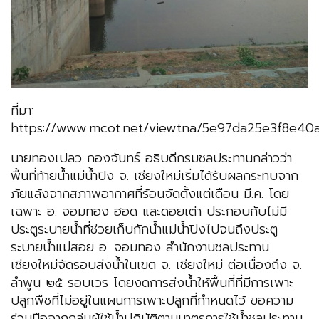
ที่มา:
https://www.mcot.net/viewtna/5e97da25e3f8e40
นายทองเปลว กองจันทร์ อธิบดีกรมชลประทานกล่าวว่า
พื้นที่ท้ายน้ำแม่น้ำปิง จ. เชียงใหม่เริ่มได้รับผลกระทบจาก
ภัยแล้งจากสภาพอากาศที่ร้อนจัดตั้งแต่เดือน มี.ค. โดย
เฉพาะ อ. จอมทอง ฮอด และดอยเต่า ประกอบกับไม่มี
ประตูระบายน้ำที่ช่วยเก็บกักน้ำแม่น้ำปิงไปจนถึงประตู
ระบายน้ำแม่สอย อ. จอมทอง สำนักงานชลประทาน
เชียงใหม่จัดรอบส่งน้ำในเขต จ. เชียงใหม่ ต่อเนื่องถึง จ.
ลำพูน ๒๕ รอบเวร โดยงดการส่งน้ำให้พื้นที่ที่มีการเพาะ
ปลูกพืชที่ไม่อยู่ในแผนการเพาะปลูกที่กำหนดไว้ ขอความ
ร่วมมือจากกลุ่มผู้ใช้น้ำปฏิบัติตามมาตรการใช้น้ำชลประทาน