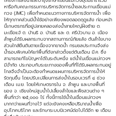
โครงการส่งน้ำและบำรุงรักษาเขื่อนแม่กวงอุดมธาราร่วม
หารือกับคณะกรรมการบริหารจัดการน้ำชลประทานเขื่อนแม่
กวง (JMC) เพื่อกำหนดแนวทางการบริหารจัดการน้ำ เพื่อ
ให้ทุกภาคส่วนมีน้ำใช้อย่างเพียงพอตลอดฤดูแล้ง ก่อนหน้า
นี้เกษตรกรที่อยู่ปลายคลองส่งน้ำสายใหญ่ฝั่งซ้าย ต.
มะเขือแจ้ ต. บ้านธิ อ. บ้านธิ และ ต. ศรีบัวบาน อ. เมือง
ลำพูนได้รับผลกระทบจากสถานการณ์ภัยแล้ง ต้นลำไยบาง
ส่วนใกล้ยืนต้นตายเนื่องจากขาดน้ำ กรมชลประทานจึงส่ง
น้ำรอบพิเศษให้แก่พื้นที่ดังกล่าวตั้งแต่ต้นเดือน มี.ค. ซึ่ง
สามารถแก้ไขปัญหาได้ในระดับหนึ่ง แต่น้ำในเขื่อนแม่กวงฯ
มีจำกัด ประกอบกับระยะทางของพื้นที่ที่ได้รับผลกระทบอยู่
ไกลจึงจำเป็นจะต้องกำหนดแผนการบริหารจัดการน้ำให้
รัดกุมขึ้น โดยปรับเปลี่ยนการส่งน้ำในรอบเวรที่ ๔ ช่วง
เดือน เม.ย. โดยให้เกษตรกรใน จ. ลำพูน และบางพื้นที่
ของ จ. เชียงใหม่สูบน้ำไปเลี้ยงลำไยและพืชสวนต่าง ๆ
พื้นที่กว่า ๒๕,๐๐๐ ไร่ ทั้งนี้การใช้น้ำในเขื่อนแม่กวงฯ
มากกว่าแผนที่วางไว้ แต่จะยังคงเหลือปริมาณน้ำเพื่อ
อุปโภคบริโภค และรักษาระบบนิเวศน์ต่อไปได้อีก ๒ เดือน