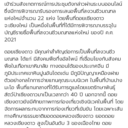
เข้าร่วมสังเกตการณ์การประชุมดังกล่าวผ่านระบบออนไลน์
ซึ่งมีการพิจารณารับรองการเสนอพื้นที่สงวนชีวมณฑล
แห่งใหม่จำนวน 22 แห่ง โดยพื้นที่ดอยเชียงดาว
จ.เชียงใหม่ เป็นหนึ่งในพื้นที่ที่ได้มีการพิจารณาบรรจุใน
บัญชีรายชื่อพื้นที่สงวนชีวมณฑลแห่งใหม่ ของปี ค.ศ.
2021
ดอยเชียงดาว มีคุณค่าสำคัญต่อการเป็นพื้นที่สงวนชีว
มณฑล ได้แก่ มีสังคมพืชกึ่งอัลไพน์ ที่เชื่อมโยงกับสังคม
พืชในเทือกเขาหิมาลัย ทางตอนใต้ของประเทศจีน มี
ภูมิประเทศเขาหินปูนอันโดดเด่น มีภูมิปัญญาเหมืองฝาย
ตัวอย่างกลไกการจ่ายแทนคุณระบบนิเวศ ในพื้นที่บ้านปาง
มะโอ พื้นที่แกนกลางที่ได้รับการดูแลโดยเขตรักษาพันธุ์
สัตว์ป่าเชียงดาวมาเป็นเวลากว่า 40 ปี นอกจากนี้ ดอย
เชียงดาวยังมีศักยภาพการท่องเที่ยวเชิงนิเวศในพื้นที่ โดย
จัดการผลกระทบจากการท่องเที่ยวที่เข้มข้น โดยเฉพาะเส้น
ทางศึกษาธรรมชาติยอดดอยหลวงเชียงดาว ยอดดอย
หลวงเชียงดาว สูงเป็นอันดับ 3 ของเมืองไทย ดอย