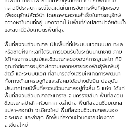
ในพื้นที่ โดยเฉพาะด้านการอนุรักษ์สัตว์ป่า ซึ่งพื้นที่ดัง
กล่าวมีประสบการณ์โดดเด่นในการจัดการพื้นที่คุ้มครอง
เพื่ออนุรักษ์สัตว์ป่า โดยเฉพาะความสำเร็จในการอนุรักษ์
กวางผาในถิ่นที่อยู่ นอกจากนี้ ในพื้นที่ยังมีสถานีวิจัยต้นน้ำ
และสถานีวิจัยเกษตรพื้นที่สูง
พื้นที่สงวนชีวมณฑล เป็นพื้นที่ที่มีระบบนิเวศบนบก ทะเล
หรือชายฝั่งทะเลที่ได้รับการยอมรับในระดับนานาชาติ ภาย
ใต้โครงการมนุษย์และชีวมณฑลขององค์การยูเนสโก ที่มี
คุณค่าต่อการอนุรักษ์ความหลากหลายของพันธุ์พืชพันธุ์
สัตว์ และระบบนิเวศ ที่สามารถส่งเสริมให้เกิดการพัฒนา
ทั้งทางด้านเศรษฐกิจและสังคมได้อย่างยั่งยืน ปัจจุบัน
ประเทศไทยมีพื้นที่สงวนชีวมณฑลอยู่ทั้งสิ้น 5 แห่ง ได้แก่
พื้นที่สงวนชีวมณฑลสะแกราช จ.นครราชสีมา พื้นที่สงวน
ชีวมณฑลป่าสัก-ห้วยทาก จ.ลำปาง พื้นที่สงวนชีวมณฑล
แม่สา-คอกม้า จ.เชียงใหม่ พื้นที่สงวนชีวมณฑลระนอง
จ.ระนอง และล่าสุด คือพื้นที่สงวนชีวมณฑลเชียงดาว
จ.เชียงใหม่