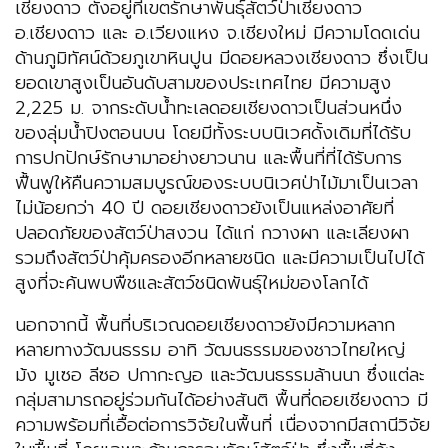
เชียงดาว ตั้งอยู่ที่เขตรักษาพันธุ์สัตว์ป่าเชียงดาว
อ.เชียงดาว และ อ.เวียงแหง จ.เชียงใหม่ มีความโดดเด่น
ด้านภูมิทัศน์ด้วยภูเขาหินปูน มีดอยหลวงเชียงดาว ซึ่งเป็น
ยอดเขาสูงเป็นอันดับสามของประเทศไทย มีความสูง
2,225 ม. จากระดับน้ำทะเลดอยเชียงดาวเป็นส่วนหนึ่ง
ของลุ่มน้ำปิงตอนบน โดยมีทั้งระบบนิเวศดั้งเดิมที่ได้รับ
การปกปักษ์รักษามาอย่างยาวนาน และพื้นที่ที่ได้รับการ
ฟื้นฟูให้คืนความสมบูรณ์ของระบบนิเวศป่าไม้มาเป็นเวลา
ไม่น้อยกว่า 40 ปี ดอยเชียงดาวยังเป็นแหล่งอาศัยที่
ปลอดภัยของสัตว์ป่าสงวน ได้แก่ กวางผา และเลียงผา
รวมถึงสัตว์ป่าคุ้มครองอีกหลายชนิด และมีความเป็นไปได้
สูงที่จะค้นพบพืชและสัตว์ชนิดพันธุ์ใหม่ของโลกได้
นอกจากนี้ พื้นที่บริเวณดอยเชียงดาวยังมีความหลาก
หลายทางวัฒนธรรม อาทิ วัฒนธรรมของชาวไทยใหญ่
ม้ง มูเซอ ลีซอ ปกากะญอ และวัฒนธรรมล้านนา ซึ่งแต่ละ
กลุ่มสามารถอยู่ร่วมกันได้อย่างสันติ พื้นที่ดอยเชียงดาว มี
ความพร้อมที่เอื้อต่อการวิจัยในพื้นที่ เนื่องจากมีสถานีวิจัย