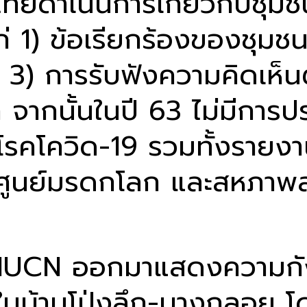
ยดำเนินการเกี่ยวกับชุมชนท้
ก่ 1) ข้อเรียกร้องของชุมช
) การรับฟังความคิดเห็นต่อ
ากนั้นในปี 63 ไม่มีการปร
คโควิด-19 รวมทั้งรายง
นย์มรดกโลก และสหภาพสาก
่ IUCN ออกมาแสดงความกัง
ในบ้านโป่งลึก-บางกลอย โด