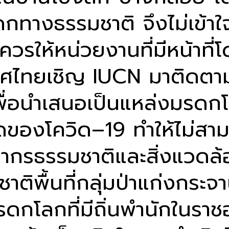
ดกทางธรรมชาติ จึงไม่เข้า
งควรให้หน่วยงานที่มีหน้าท
เทศไทยเชิญ IUCN มาติดต
ื่อนำเสนอเป็นแหล่งมรดกโล
องโควิด–19 ทำให้ไม่สามา
ากรธรรมชาติและสิ่งแวดล้
พื้นที่กลุ่มป่าแก่งกระจา
กโลกที่มีถิ่นพำนักในรา