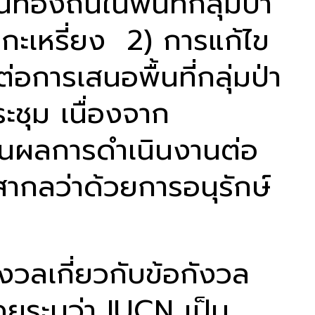
องถิ่นในพื้นที่กลุ่มป่า
นกะเหรี่ยง 2) การแก้ไข
การเสนอพื้นที่กลุ่มป่า
ะชุม เนื่องจาก
านผลการดำเนินงานต่อ
ลว่าด้วยการอนุรักษ์
วลเกี่ยวกับข้อกังวล
ยระบุว่า IUCN เป็น