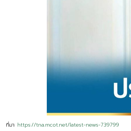
ที่มา:
https://tna.mcot.net/latest-news-739799