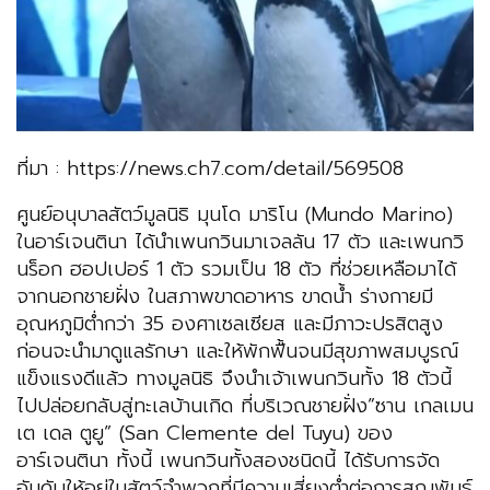
ที่มา : https://news.ch7.com/detail/569508
ศูนย์อนุบาลสัตว์มูลนิธิ มุนโด มาริโน (Mundo Marino)
ในอาร์เจนตินา ได้นำเพนกวินมาเจลลัน 17 ตัว และเพนกวิ
นร็อก ฮอปเปอร์ 1 ตัว รวมเป็น 18 ตัว ที่ช่วยเหลือมาได้
จากนอกชายฝั่ง ในสภาพขาดอาหาร ขาดน้ำ ร่างกายมี
อุณหภูมิตํ่ากว่า 35 องศาเซลเซียส และมีภาวะปรสิตสูง
ก่อนจะนำมาดูแลรักษา และให้พักฟื้นจนมีสุขภาพสมบูรณ์
แข็งแรงดีแล้ว ทางมูลนิธิ จึงนำเจ้าเพนกวินทั้ง 18 ตัวนี้
ไปปล่อยกลับสู่ทะเลบ้านเกิด ที่บริเวณชายฝั่ง”ซาน เกลเมน
เต เดล ตูยู” (San Clemente del Tuyu) ของ
อาร์เจนตินา ทั้งนี้ เพนกวินทั้งสองชนิดนี้ ได้รับการจัด
อันดับให้อยู่ในสัตว์จำพวกที่มีความเสี่ยงต่ำต่อการสูญพันธุ์