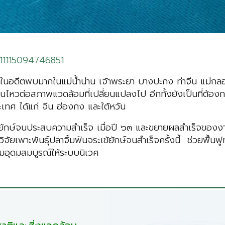
211115094746851
ธุ์ ในอดีตพบมากในแม่น้ำน่าน เจ้าพระยา บางปะกง ท่าจีน แม
อนไหวต่อสภาพแวดล้อมที่เปลี่ยนแปลงไป อีกทั้งยังเป็นที่ต้องกา
ะเทศ ได้แก่ จีน ฮ่องกง และใต้หวัน
เข้ยักษ์จนประสบความสำเร็จ เมื่อปี ๖๓ และขยายผลสำเร็จของ
ิจัยเพาะพันธุ์ปลาจิ้มฟันจระเข้ยักษ์จนสำเร็จครั้งนี้ ช่วยฟื้นฟู
ามอุดมสมบูรณ์ให้ระบบนิเวศ