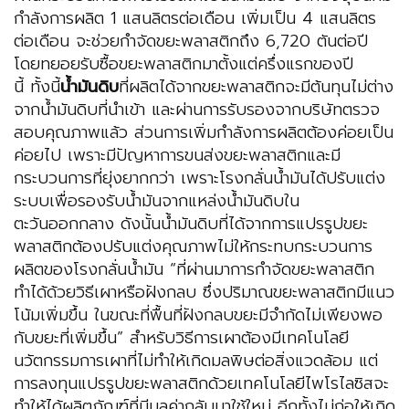
กำลังการผลิต 1 แสนลิตรต่อเดือน เพิ่มเป็น 4 แสนลิตร
ต่อเดือน จะช่วยกำจัดขยะพลาสติกถึง 6,720 ตันต่อปี
โดยทยอยรับซื้อขยะพลาสติกมาตั้งแต่ครึ่งแรกของปี
นี้ ทั้งนี้
น้ำมันดิบ
ที่ผลิตได้จากขยะพลาสติกจะมีต้นทุนไม่ต่าง
จากน้ำมันดิบที่นำเข้า และผ่านการรับรองจากบริษัทตรวจ
สอบคุณภาพแล้ว ส่วนการเพิ่มกำลังการผลิตต้องค่อยเป็น
ค่อยไป เพราะมีปัญหาการขนส่งขยะพลาสติกและมี
กระบวนการที่ยุ่งยากกว่า เพราะโรงกลั่นน้ำมันได้ปรับแต่ง
ระบบเพื่อรองรับน้ำมันจากแหล่งน้ำมันดิบใน
ตะวันออกกลาง ดังนั้นน้ำมันดิบที่ได้จากการแปรรูปขยะ
พลาสติกต้องปรับแต่งคุณภาพไม่ให้กระทบกระบวนการ
ผลิตของโรงกลั่นน้ำมัน “ที่ผ่านมาการกำจัดขยะพลาสติก
ทำได้ด้วยวิธีเผาหรือฝังกลบ ซึ่งปริมาณขยะพลาสติกมีแนว
โน้มเพิ่มขึ้น ในขณะที่พื้นที่ฝังกลบขยะมีจำกัดไม่เพียงพอ
กับขยะที่เพิ่มขึ้น” สำหรับวิธีการเผาต้องมีเทคโนโลยี
นวัตกรรมการเผาที่ไม่ทำให้เกิดมลพิษต่อสิ่งแวดล้อม แต่
การลงทุนแปรรูปขยะพลาสติกด้วยเทคโนโลยีไพโรไลซิสจะ
ทำให้ได้ผลิตภัณฑ์ที่มีมูลค่ากลับมาใช้ใหม่ อีกทั้งไม่ก่อให้เกิด