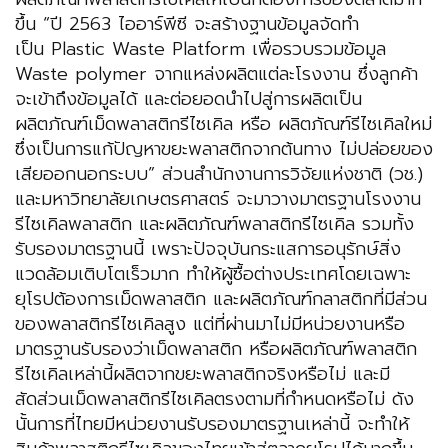
ขึ้น “ปี 2563 ไออาร์พีซี จะสร้างฐานข้อมูลจัดทำ
เป็น Plastic Waste Platform เพื่อรวบรวมข้อมูล
Waste polymer จากแหล่งผลิตแต่ละโรงงาน ซึ่งลูกค้า
จะเข้าถึงข้อมูลได้ และต่อยอดนำไปสู่การผลิตเป็น
ผลิตภัณฑ์เม็ดพลาสติกรีไซเคิล หรือ ผลิตภัณฑ์รีไซเคิลใหม่
ซึ่งเป็นการแก้ปัญหาขยะพลาสติกจากต้นทาง ไม่ปล่อยของ
เสียออกนอกระบบ” ส่วนสำนักงานการวิจัยแห่งชาติ (วช.)
และมหาวิทยาลัยเกษตรศาสตร์ จะมาวางมาตรฐานโรงงาน
รีไซเคิลพลาสติก และผลิตภัณฑ์พลาสติกรีไซเคิล รวมทั้ง
รับรองมาตรฐานนี้ เพราะปัจจุบันกระแสการอนุรักษ์สิ่ง
แวดล้อมเติบโตเร็วมาก ทำให้ผู้ซื้อต่างประเทศโดยเฉพาะ
ยุโรปต้องการเม็ดพลาสติก และผลิตภัณฑ์กลาสติกที่มีส่วน
ของพลาสติกรีไซเคิลสูง แต่ที่ผ่านมาไม่มีหน่วยงานหรือ
มาตรฐานรับรองว่าเม็ดพลาสติก หรือผลิตภัณฑ์พลาสติก
รีไซเคิลเหล่านี้ผลิตจากขยะพลาสติกจริงหรือไม่ และมี
สัดส่วนเม็ดพลาสติกรีไซเคิลตรงตามที่กำหนดหรือไม่ ดัง
นั้นการที่ไทยมีหน่วยงานรับรองมาตรฐานเหล่านี้ จะทำให้