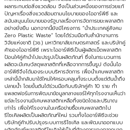
ผลกระทบต่อสิ่งแวดล้อม จึงเป็นส่วนหนึ่งของการช่วยแก้
ปัญหาเรื่องสิ่งแวดล้อมตามนโยบายของไออาร์พีซี และ
สนับสนุนนโยบายของรัฐบาลเรื่องการจัดการขยะพลาสติก
อย่างยั่งยืน นอกจากนี้ยังมีโครงการ “นำประเทศสู่สังคม
Zero Plastic Waste” โดยได้ร่วมมือกับสำนักงานการ
วิจัยแห่งชาติ (วช.) มหาวิทยาลัยเกษตรศาสตร์ และบริษัทคู่
ค้าของไออาร์พีซี เพราะไออาร์พีซีเป็นผู้ผลิตเม็ดพลาสติก
ป้อนให้คู่ค้านำไปแปรรูปเป็นผลิตภัณฑ์ ซึ่งในกระบวนการ
ผลิตจะมีเศษวัสดุพลาสติกที่เหลือจากการขึ้นรูป ดังนั้นไอ
อาร์พีซีจึงได้มองระบบบริหารจัดการ เพื่อนำเศษพลาสติก
เหล่านี้นำกลับมาใช้ใหม่ให้ครอบคลุมทั้งระบบตั้งแต่ต้นน้ำถึง
ปลายน้ำ โดยขั้นต้นได้ร่วมมือกับบริษัทคู่ค้า 10 ราย ทำ
แพลตฟอร์มการพัฒนาข้อมูลกลางแชร์ให้ทุกโรงงานเห็นว่า
แต่ละโรงงานมีเศษพลาสติกเหลือทิ้งชนิดใดและปริมาณ
เท่าไร เพื่อให้โรงงานในเครือข่ายซื้อเศษพลาสติกไป
รีไซเคิลผลิตเป็นผลิตภัณฑ์ใหม่ รวมทั้งไออาร์พีซีจะช่วย
บริษัทคู่ค้าปรับปรุงระบบการรีไซเคิล และพัฒนาออกแบบ
ผลิตภัณฑ์พลาสติกรีไซเคิลให้เป็นที่ต้องการของตลาดมาก