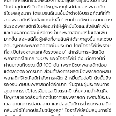
สินค้าพลาสติกรีไซเคิลของไทยเข้าสู่ตลาดยุโรปได้มากขึ้น
“ในปัจจุบันบริษัทยักษ์ใหญ่ของยุโรปต้องการพลาสติก
รีไซเคิลสูงมาก โดยเบรนด์เนมชั้นนำต่างใช้บรรจุภัณฑ์ที่ทำ
จากพลาสติกรีไซเคิลแทบทั้งสิ้น” หากไทยมีหน่วยงานกลาง
รับรองพลาสติกรีไซเคิลจะทำให้คู่ค้ามั่นใจและสั่งสินค้าเพิ่ม
และส่งผลทางอ้อมให้มีการนำขยะพลาสติกมารีไซเคิลเพิ่ม
มากขึ้น ส่งผลดีทั้งผู้ผลิตที่ขายสินค้าได้ราคาสูงขึ้น และช่วย
ลดปัญหาขยะพลาสติกภายในประเทศ โดยไออาร์พีซีพร้อม
ที่จะเป็นโรงงานแรกให้ตรวจสอบ” สำหรับการผลิตเม็ด
พลาสติกรีไซเคิล 100% ของไออาร์พีซี ตั้งแต่กลางปีที่
ผ่านมาจนถึงขณะนี้มี 100 ตัน เพราะมีขยะพลาสติกน้อย
แต่ตลาดต้องการมาก ส่วนกำลังการผลิตเม็ดพลาสติกผสม
พลาสติกรีไซเคิลมีกำลังการผลิต 2 หมื่นตันต่อปี ดังนั้นจึง
รองรับเศษขยะพลาสติกได้อีกมาก “ในฐานะผู้ประกอบการ
อุตสาหกรรมปิโตรเลียมและปิโตรเคมี เห็นความสำคัญถึง
ปัญหาสิ่งแวดล้อมที่เกิดขึ้นจากขยะพลาสติก เพราะใช้ระยะ
เวลานานในการย่อยสลาย และปัจจุบันมีการนำขยะพลาสติก
กลับมาใช้ให้เกิดประโยชน์สูงสุด” ไออาร์พีซีสนับสนุนการใช้