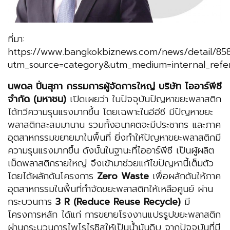
ที่มา:
https://www.bangkokbiznews.com/news/detail/85
utm_source=category&utm_medium=internal_ref
นพดล ปิ่นสุภา กรรมการผู้จัดการใหญ่ บริษัท ไออาร์พีซี
จำกัด (มหาชน)
เปิดเผยว่า ในปัจจุบันปัญหาขยะพลาสติก
ได้ทวีความรุนแรงมากขึ้น โดยเฉพาะในอีอีซี มีปัญหาขยะ
พลาสติกสะสมมานาน รวมทั้งอนาคตจะมีประชากร และภาค
อุตสาหกรรมขยายมาในพื้นที่ ยิ่งทำให้ปัญหาขยะพลาสติกมี
ความรุนแรงมากขึ้น ดังนั้นในฐานะที่ไออาร์พีซี เป็นผู้ผลิต
เม็ดพลาสติกรายใหญ่ จึงเข้ามาช่วยแก้ไขปัญหานี้เต็มตัว
โดยได้ผลักดันโครงการ
Zero Waste
เพื่อผลักดันให้ภาค
อุตสาหกรรมในพื้นที่กำจัดขยะพลาสติกให้เหลือศูนย์ ผ่าน
กระบวนการ
3 R (Reduce Reuse Recycle)
มี
โครงการหลัก ได้แก่ การขยายโรงงานแปรรูปขยะพลาสติก
ผ่านกระบวนการไพโรไรซิสให้เป็นน้ำมันดิบ จากปัจจุบันที่มี