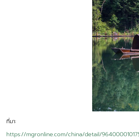
ที่มา:
https://mgronline.com/china/detail/96400001017