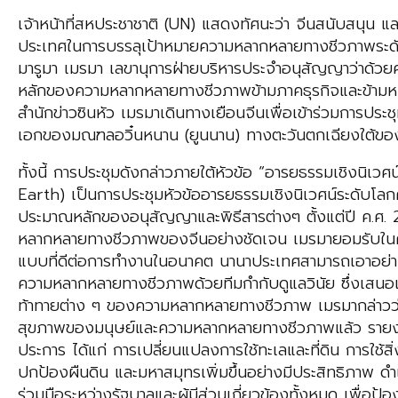
เจ้าหน้าที่สหประชาชาติ (UN) แสดงทัศนะว่า จีนสนับสนุน
ประเทศในการบรรลุเป้าหมายความหลากหลายทางชีวภาพระดับโล
มารูมา เมรมา เลขานุการฝ่ายบริหารประจำอนุสัญญาว่าด้
หลักของความหลากหลายทางชีวภาพข้ามภาคธุรกิจและข้ามหน
สำนักข่าวซินหัว เมรมาเดินทางเยือนจีนเพื่อเข้าร่วมการปร
เอกของมณฑลอวิ๋นหนาน (ยูนนาน) ทางตะวันตกเฉียงใต้ขอ
ทั้งนี้ การประชุมดังกล่าวภายใต้หัวข้อ “อารยธรรมเชิงนิเ
Earth) เป็นการประชุมหัวข้ออารยธรรมเชิงนิเวศน์ระดับโลกค
ประมาณหลักของอนุสัญญาและพิธีสารต่างๆ ตั้งแต่ปี ค.ศ. 2
หลากหลายทางชีวภาพของจีนอย่างชัดเจน เมรมายอมรับในคว
แบบที่ดีต่อการทำงานในอนาคต นานาประเทศสามารถเอาอย่างและ
ความหลากหลายทางชีวภาพด้วยทีมกำกับดูแลวินัย ซึ่งเสนอ
ท้าทายต่าง ๆ ของความหลากหลายทางชีวภาพ เมรมากล่าวว่า ก
สุขภาพของมนุษย์และความหลากหลายทางชีวภาพแล้ว รายงา
ประการ ได้แก่ การเปลี่ยนแปลงการใช้ทะเลและที่ดิน การใช้ส
ปกป้องผืนดิน และมหาสมุทรเพิ่มขึ้นอย่างมีประสิทธิภาพ ดำ
ร่วมมือระหว่างรัฐบาลและผู้มีส่วนเกี่ยวข้องทั้งหมด เพื