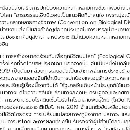
 และมีส่วนส่งเสริมการปกป้องความหลากหลายทางชีวภาพอย่างมห
ก “อารยธรรมเชิงนิเวศน์เป็นแนวคิดที่น่าสนใจ เพราะมุ่งเน้
วยความหลากหลายทางชีวภาพ (Convention on Biological Dive
่วยงาน ซึ่งเป็นสิ่งสำคัญต่อทุกประเทศในการบรรลุเป้าหมาย
ะชุมสมัชชาภาคีอนุสัญญาสหประชาชาติว่าด้วยความหลากหลายทางชี
งจีน
วศน์ : การสร้างอนาคตร่วมกันเพื่อทุกชีวิตบนโลก” (Ecological
รั้งแรกที่จัดโดยสหประชาชาติ
นอกจากนั้น จีนเป็นหนึ่งในกลุ่ม
019 เป็นต้นมา ส่วนการเสนอตัวเป็นเจ้าภาพจัดการประชุมข้างต
ามพยายามของจีนที่ดำเนินการปกป้องและอนุรักษ์ความหลากหล
เรียนรู้เรื่องนี้จากจีนได้ “รัฐบาลจีนเดินหน้าประยุกต์ใช้แ
แนวทางแก้ไขความสลับซับซ้อนทางสังคม-เศรษฐกิจ และทิศทาง
ารระบาดของโรคติดเชื้อไวรัสโคโรนาสายพันธุ์ใหม่ (โควิด-19)
นของสหประชาชาติเมื่อปี ค.ศ. 2019 จำแนกตัวขับเคลื่อนค
ิ่งมีชีวิตโดยตรง การเปลี่ยนแปลงสภาพภูมิอากาศ มลภาวะ และกา
เนินการบริโภคและการผลิตที่ยั่งยืน รับรองว่าผู้มีส่วนได้ส่ว
่อป้องกันความเสียหายด้านความหลากหลายทางชีวภาพ “เราต้องเป