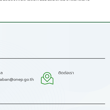
มล
ติดต่อเรา
raban@onep.go.th