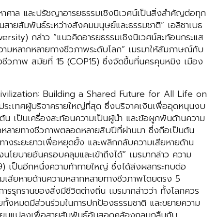
าศาล และปรัชญาอารยธรรมเชิงนิเวศน์เป็นสิ่งสำคัญต่อทุก
นสายสัมพันธ์ระหว่างสังคมมนุษย์และธรรมชาติ” เอลิซาเบธ
rsity) กล่าว “แนวคิดอารยธรรมเชิงนิเวศน์สะท้อนกระแส
ความหลากหลายทางชีวภาพระดับโลก” เมรมาให้สัมภาษณ์กับ
วภาพ สมัยที่ 15 (COP15) ซึ่งจัดขึ้นที่นครคุนหมิง เมือง
 Civilization: Building a Shared Future for All Life on
ประเทศผู้บริจาครายใหญ่ที่สุด ซึ่งบริจาคเงินเพื่ออุดหนุนงบ
้น เป็นเครื่องสะท้อนความเป็นผู้นำ และข้อผูกพันด้านความ
ายทางชีวภาพตลอดหลายสิบปีที่ผ่านมา ซึ่งถือเป็นต้น
นวทางระยะยาวเพื่อหยุดยั้ง และพลิกกลับความเสียหายด้าน
นโยบายอันครอบคลุมและเข้าถึงได้” เมรมากล่าว
ความ
 เป็นอีกหนึ่งความท้าทายใหญ่ ซึ่งได้ส่งผลกระทบต่อ
วามเสียหายด้านความหลากหลายทางชีวภาพโดยตรง 5
รรุกรานของสิ่งมีชีวิตต่างถิ่น เมรมากล่าวว่า ทั้งโลกควร
นเสียทั้งหมดมีส่วนร่วมในการปกป้องธรรมชาติ และขยายความ
ลี่ยนแปลงเพื่อสายสัมพันธ์อันสอดคล้องกลมกลืนกับ