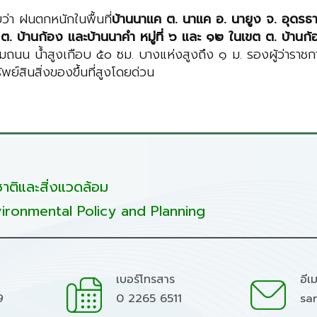
ว่า ฝนตกหนักในพื้นที่
บ้านนาแค ต. นาแค อ. นายูง จ. อุดรธา
 ต. บ้านก้อง และบ้านนาคำ หมู่ที่ ๖ และ ๑๒ ในเขต ต. บ้านก้
น น้ำสูงเกือบ ๕๐ ซม. บางแห่งสูงถึง ๑ ม. รองผู้ว่าราชการจั
ย์สินสิ่งของขึ้นที่สูงโดยด่วน
ติและสิ่งแวดล้อม
ironmental Policy and Planning
เบอร์โทรสาร
อีเ
9
0 2265 6511
sa