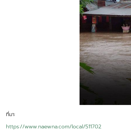
ที่มา:
https://www.naewna.com/local/511702