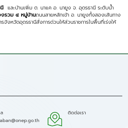
นี
และบ้านเพิ่ม ต. นาแค อ. นายูง จ. อุดรธานี ระดับน้ำ
องรวม ๔ หมู่บ้าน
ถนนสายหลักเข้า อ. นายูงทั้งสองเส้นทาง
งหวัดอุดรธานีสั่งการด่วนให้ส่วนราชการในพื้นที่เร่งให้
มล
ติดต่อเรา
raban@onep.go.th