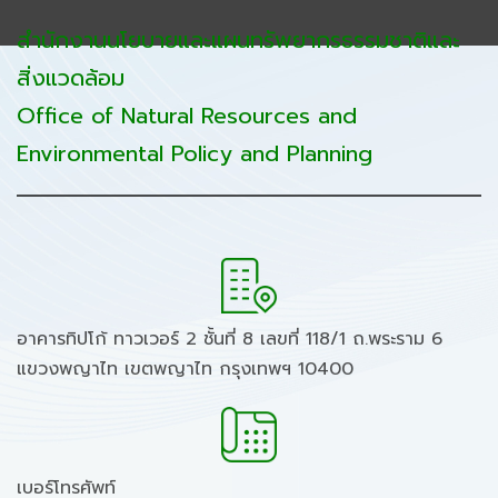
สำนักงานนโยบายและแผนทรัพยากรธรรมชาติและ
สิ่งแวดล้อม
Office of Natural Resources and
Environmental Policy and Planning
อาคารทิปโก้ ทาวเวอร์ 2 ชั้นที่ 8 เลขที่ 118/1 ถ.พระราม 6
แขวงพญาไท เขตพญาไท กรุงเทพฯ 10400
เบอร์โทรศัพท์