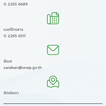
0 2265 6689
เบอร์โทรสาร
0 2265 6511
อีเมล
saraban@onep.go.th
ติดต่อเรา