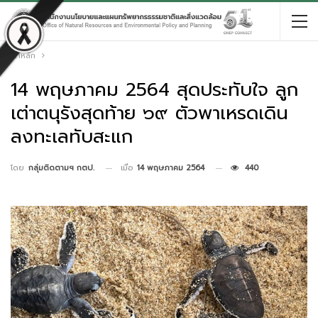
หน้าหลัก
14 พฤษภาคม 2564 สุดประทับใจ ลูก
เต่าตนุรังสุดท้าย ๖๙ ตัวพาเหรดเดิน
ลงทะเลทับสะแก
เมื่อ
14 พฤษภาคม 2564
440
โดย
กลุ่มติดตามฯ กตป.